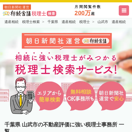
月間閲覧件数
朝日新聞社運営
200万
超
遺産相続 税理士検索
千葉県 遺産相続 税理士
山武市 遺産相続 
千葉県 山武市の不動産評価に強い税理士事務所 一
覧