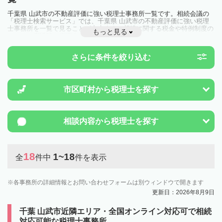
千葉県 山武市の不動産評価に強い税理士事務所一覧です。相続会議の
「税理士検索サービス」では、千葉県 山武市の不動産評価に強い税理
士事務所を一覧で見ることが出来ます。相続に関する税金や特例制度の
もっと見る
ことは一度近隣の税理士に相談してみましょう。
さらに条件を絞り込む
市区町村から
税理士を探す
相談内容から
税理士を探す
18
1~18
全
件中
件を表示
各事務所の詳細情報とお問い合わせフォームは別ウィンドウで開きます
更新日：2026年8月9日
千葉 山武市近隣エリア・全国オンライン対応可で相続
対応可能な税理士事務所