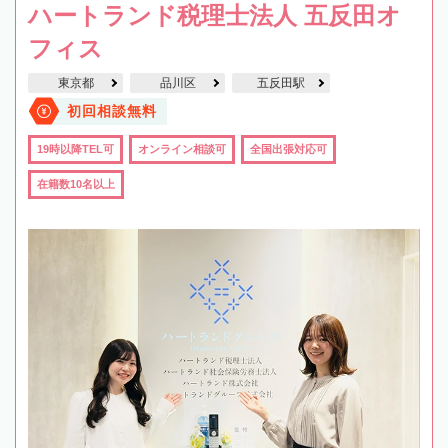
ハートランド税理士法人 五反田オ
フィス
東京都
品川区
五反田駅
初回相談無料
19時以降TEL可
オンライン相談可
全国出張対応可
在籍数10名以上