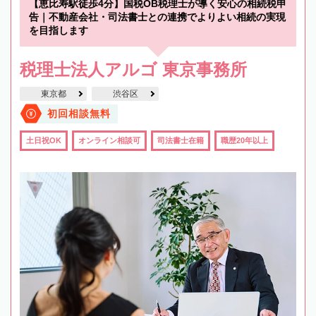
【恵比寿駅徒歩4分】国税OB税理士が導く安心の相続税申
告｜不動産会社・司法書士との連携でよりよい相続の実現
を目指します
税理士法人アルゴ 東京事務所
東京都
渋谷区
初回相談無料
土日祝OK
オンライン相談可
司法書士在籍
職歴20年以上