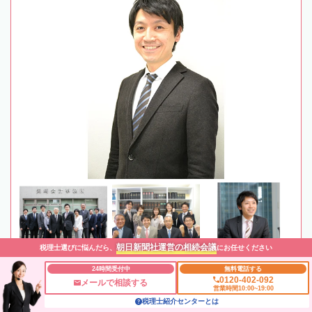
朝日新聞社運営の相続会議
税理士選びに悩んだら、
にお任せください
24時間受付中
無料電話する
0120-402-092
メールで相談する
営業時間10:00~19:00
最寄駅
西武鉄道「江古田駅」徒歩3分 / 都営地下鉄「新江古
税理士紹介センターとは
田駅」徒歩7分