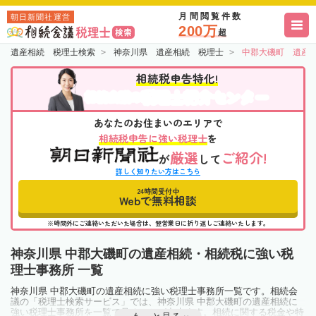
月間閲覧件数
朝日新聞社運営
200万
超
遺産相続 税理士検索
神奈川県 遺産相続 税理士
中郡大磯町 遺産
相続税申告特化!
税理士紹介センター
相続会議の
あなたのお住まいのエリアで
相続税申告に強い税理士
を
厳選
ご紹介!
が
して
詳しく知りたい方はこちら
24時間受付中
Webで無料相談
※時間外にご連絡いただいた場合は、翌営業日に折り返しご連絡いたします。
神奈川県 中郡大磯町の遺産相続・相続税に強い税
理士事務所 一覧
神奈川県 中郡大磯町の遺産相続に強い税理士事務所一覧です。相続会
議の「税理士検索サービス」では、神奈川県 中郡大磯町の遺産相続に
強い税理士事務所を一覧で見ることが出来ます。相続に関する税金や特