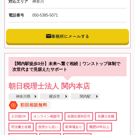
対応エリア
神奈川
電話番号
050-5385-5071
事務所にメールする
【関内駅徒歩3分】未来へ繋ぐ相続｜ワンストップ体制で
次世代まで見据えたサポート
朝日税理士法人 関内本店
神奈川県
横浜市
関内駅
初回相談無料
土日祝OK
オンライン相談可
全国出張対応可
弁護士在籍
司法書士在籍
役所から近い
駐車場あり
職歴20年以上