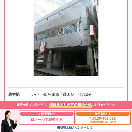
最寄駅
JR・小田急電鉄「藤沢駅」徒歩2分
朝日新聞社運営の相続会議
税理士選びに悩んだら、
にお任せください
所在地
〒251-0055 神奈川県藤沢市南藤沢4-3 日本生命南藤沢
ビル3階
24時間受付中
無料電話する
地図
0120-402-092
メールで相談する
営業時間10:00~19:00
税理士紹介センターとは
対応エリア
神奈川