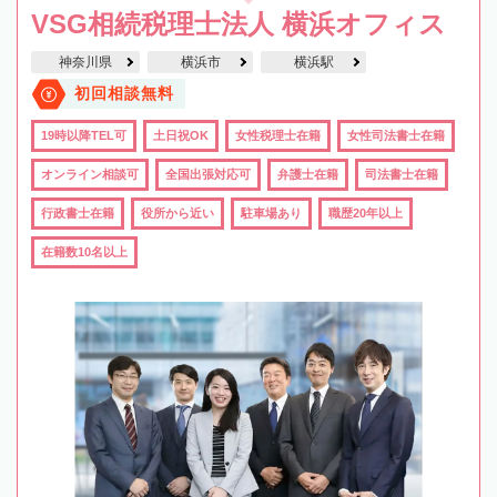
VSG相続税理士法人 横浜オフィス
神奈川県
横浜市
横浜駅
初回相談無料
19時以降TEL可
土日祝OK
女性税理士在籍
女性司法書士在籍
オンライン相談可
全国出張対応可
弁護士在籍
司法書士在籍
行政書士在籍
役所から近い
駐車場あり
職歴20年以上
在籍数10名以上