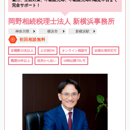
完全サポート！
岡野相続税理士法人 新横浜事務所
神奈川県
横浜市
新横浜駅
初回相談無料
在籍数10名以上
土日祝OK
オンライン相談可
全国出張対応可
職歴20年以上
役所から近い
19時以降TEL可