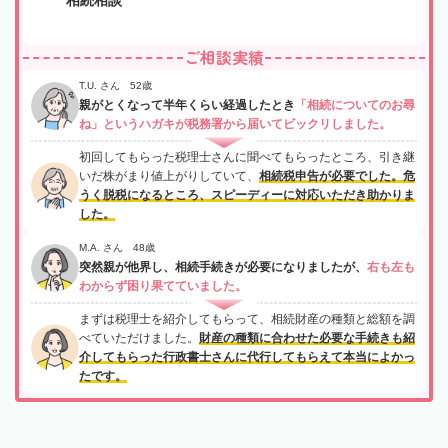
ご相談実績
T.U. さん 52歳
親がとくなって半年くらい経過したとき
「相続についてのお尋
ね」というハガキが税務署から届いてビックリしました。
初回してもらった税理士さんに聞べてもらったところ、引き継
いだ株がまり値上がりしていて、
相続税申告が必要でした。危
うく脱税になるところ、スピーディーに対応いただき助かりま
した。
M.A. さん 48歳
突然親が他界し、相続手続きが必要になりましたが、
右も左も
わからず困り果てていました。
まずは税理士を紹介してもらって、相続財産の種類と総額を調
べていただけました。
財産の種類に合わせた必要な手続きも紹
介してもらった行政書士さんに代行してもらえて本当によかっ
たです。