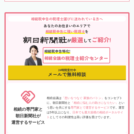
相続税申告の税理士選びに迷われている方へ
あなたのお住まいのエリアで
相続税申告に強い税理士
を
厳選
ご紹介!
が
して
相続税申告特化!
税理士紹介センター
相続会議の
24時間受付中
メールで無料相談
相続会議は
「想いをつなぐ 家族のバトン」
をコンセプト
に、朝日新聞社と
「相続に悩む人の助けになりたい」
とい
う思いを共にする
専門家とで運営するサービス
です。運営
相続の専門家と
は5年以上になり、
日本でも最大規模の相続ポータルサイ
朝日新聞社が
ト
としてその利便性は高い評価を受けています。
運営するサービス