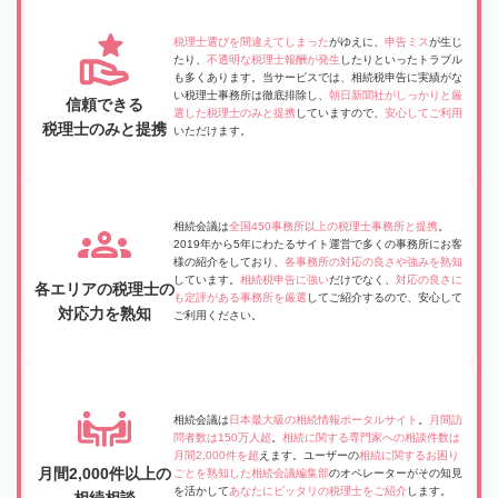
税理士選びを間違えてしまった
がゆえに、
申告ミス
が生じ
たり、
不透明な税理士報酬が発生
したりといったトラブル
も多くあります。当サービスでは、相続税申告に実績がな
い税理士事務所は徹底排除し、
朝日新聞社がしっかりと厳
信頼できる
選した税理士のみと提携
していますので、
安心してご利用
税理士のみと提携
いただけます。
相続会議は
全国450事務所以上の税理士事務所と提携
。
2019年から5年にわたるサイト運営で多くの事務所にお客
様の紹介をしており、
各事務所の対応の良さや強みを熟知
しています。
相続税申告に強い
だけでなく、
対応の良さに
各エリアの税理士の
も定評がある事務所を厳選
してご紹介するので、安心して
対応力を熟知
ご利用ください。
相続会議は
日本最大級の相続情報ポータルサイト
。
月間訪
問者数は150万人超
。
相続に関する専門家への相談件数は
月間2,000件を超
えます。ユーザーの
相続に関するお困り
月間2,000件以上の
ごとを熟知した相続会議編集部
のオペレーターがその知見
を活かして
あなたにピッタリの税理士をご紹介
します。
相続相談