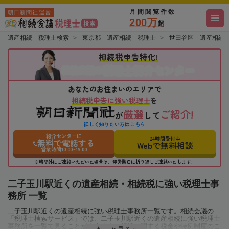
月間閲覧件数
朝日新聞社運営
200万
超
遺産相続 税理士検索
東京都 遺産相続 税理士
世田谷区 遺産相続
相続税申告特化!
税理士紹介センター
相続会議の
あなたのお住まいのエリアで
相続税申告に強い税理士
を
厳選
ご紹介!
が
して
詳しく知りたい方はこちら
紹介センターに
24時間受付中
無料で電話する
Webで無料相談
営業時間10:00~19:00
※時間外にご連絡いただいた場合は、翌営業日に折り返しご連絡いたします。
二子玉川駅近くの遺産相続・相続税に強い税理士事
務所 一覧
二子玉川駅近くの遺産相続に強い税理士事務所一覧です。相続会議の
「税理士検索サービス」では、二子玉川駅近くの遺産相続に強い税理士
事務所を一覧で見ることが出来ます。相続に関する税金や特例制度のこ