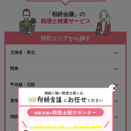
「相続会議」の
税理士検索サービス
対応エリアから探す
北海道・東北
関東
甲信越・北陸
相続に強い税理士探しは、
お任せ
に
ください
東海
税理士紹介センター
相続会議
の
関西
迷ったらお電話ください!