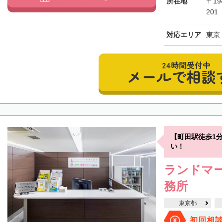
所在地
〒19
201
対応エリア
東京
24時間受付中
メールで相談
【町田駅徒歩1
い！
ランドマー
務所
東京都
初回相