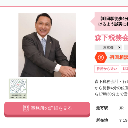
【町田駅徒歩4
けるよう誠実に
森下税務
東京都
初回相
役所から近い
駐
森下税務会計・行
から徒歩4分の位
ら17時30分まで営
最寄駅
JR
事務所の詳細を見る
所在地
〒19