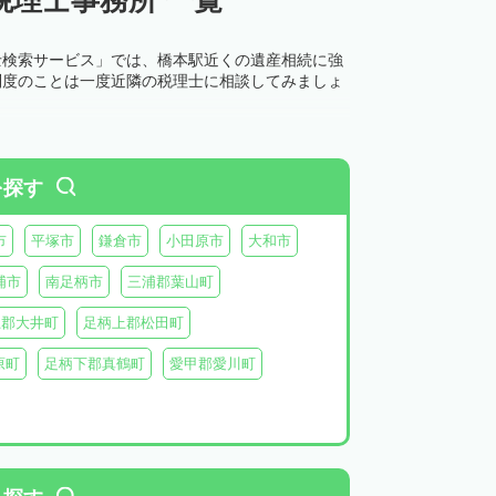
士検索サービス」では、橋本駅近くの遺産相続に強
制度のことは一度近隣の税理士に相談してみましょ
を探す
市
平塚市
鎌倉市
小田原市
大和市
浦市
南足柄市
三浦郡葉山町
上郡大井町
足柄上郡松田町
原町
足柄下郡真鶴町
愛甲郡愛川町