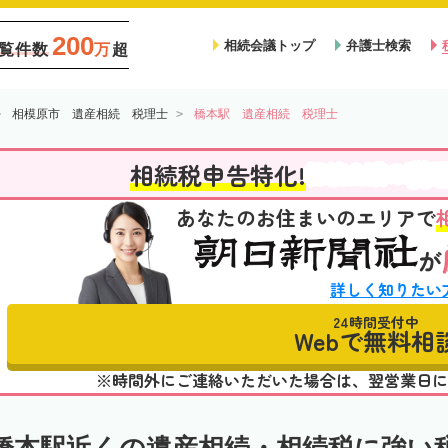
200
相続会議トップ
弁護士検索
覧件数
万
超
相模原市 遺産相続 税理士
橋本駅 遺産相続 税理士
税
相続税申告特化!
相続会議の
あなたのお住まいのエリアで
が
詳しく知りたい
24時間受付中
Webで無料相
※時間外にご連絡いただいた場合は、翌営業日に
橋本駅近くの遺産相続・相続税に強い税