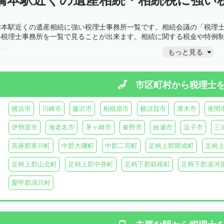
橋本駅近くの遺産相続に強い税理士事務所一覧です。相続会議の「税理
い税理士事務所を一覧で見ることが出来ます。相続に関する税金や特例
う。
もっと見る
市区町村から
税理士
横浜市
川崎市
藤沢市
相模原市
横須賀市
厚木市
座間
伊勢原市
海老名市
茅ヶ崎市
秦野市
綾瀬市
逗子市
三
高座郡寒川町
中郡大磯町
中郡二宮町
足柄上郡開成町
足柄
足柄上郡山北町
足柄上郡中井町
足柄下郡箱根町
足柄下郡湯河
愛甲郡清川村