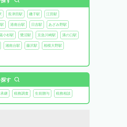
を探す
駅
長津田駅
磯子駅
江田駅
り駅
港南台駅
日吉駅
あざみ野駅
蔵小杉駅
鷺沼駅
京急川崎駅
溝の口駅
湘南台駅
藤沢駅
相模大野駅
を探す
業承継
税務調査
生前贈与
税務相談