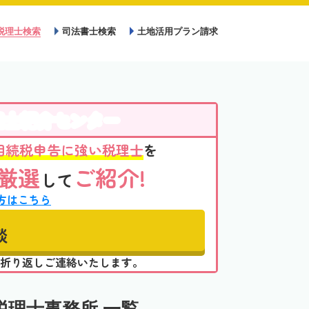
税理士検索
司法書士検索
土地活用プラン請求
理士紹介センター
相続税申告に強い税理士
を
厳選
ご紹介!
して
方はこちら
談
折り返しご連絡いたします。
理士事務所 一覧