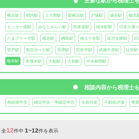
主要な駅から
税理士
横浜駅
関内駅
上大岡駅
新横浜駅
戸塚駅
瀬谷駅
鶴見
センター南駅
みなとみらい駅
馬車道駅
桜木町駅
日本大通
たまプラーザ駅
菊名駅
綱島駅
保土ケ谷駅
金沢文庫駅
武
登戸駅
新百合ヶ丘駅
高津駅
宮前平駅
武蔵中原駅
辻堂駅
橋本駅
本厚木駅
大船駅
大和駅
中央林間駅
相談内容から
税理士
相続税申告
確定申告・準確定申告
生前対策
不動産評価
事
12
1~12
全
件中
件を表示