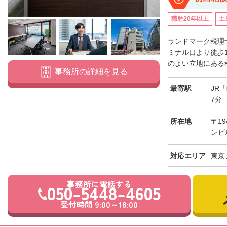
職歴20年以上
土
ランドマーク税理
ミナル口より徒歩
のよい立地にある税
事務所の詳細を見る
最寄駅
JR
7分
所在地
〒19
ンビ
対応エリア
東京
事務所に電話する
050-5448-4605
受付時間 9:00～18:00