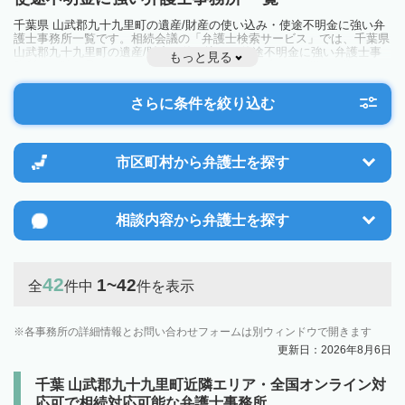
千葉県 山武郡九十九里町の遺産/財産の使い込み・使途不明金に強い弁
護士事務所一覧です。相続会議の「弁護士検索サービス」では、千葉県
山武郡九十九里町の遺産/財産の使い込み・使途不明金に強い弁護士事
もっと見る
務所を一覧で見ることが出来ます。相続のトラブルやお悩みを抱えてい
る方は一度近隣の弁護士に相談してみましょう。
さらに条件を絞り込む
市区町村から
弁護士を探す
相談内容から
弁護士を探す
42
1~42
全
件中
件を表示
各事務所の詳細情報とお問い合わせフォームは別ウィンドウで開きます
更新日：2026年8月6日
千葉 山武郡九十九里町近隣エリア・全国オンライン対
応可で相続対応可能な弁護士事務所