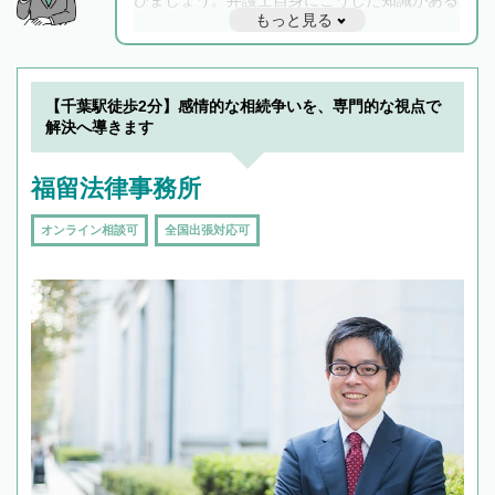
もっと見る
と他士業との連携もスムーズに進み、トラブル
解決のみならず相続をトータルで任せることが
できます。また、相続は感情がからむ分野なの
でフィーリングも重要です。実際に電話や面談
【千葉駅徒歩2分】感情的な相続争いを、専門的な視点で
で複数の弁護士と会話をしてウマが合う方に依
解決へ導きます
頼をするのがおすすめです。
福留法律事務所
オンライン相談可
全国出張対応可