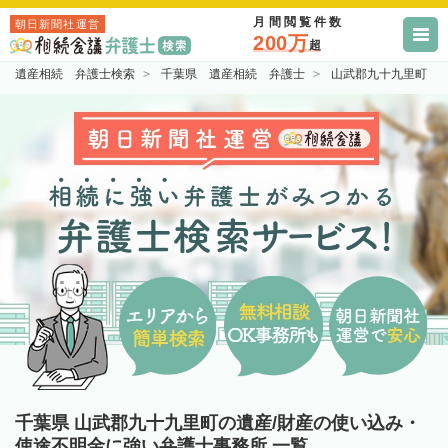
月間閲覧件数
朝日新聞社運営
200万
超
遺産相続 弁護士検索
千葉県 遺産相続 弁護士
山武郡九十九里町 
千葉県 山武郡九十九里町の遺産/財産の使い込み・
使途不明金に強い弁護士事務所 一覧