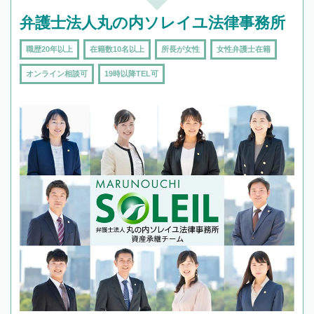
弁護士法人丸の内ソレイユ法律事務所
職歴20年以上
在籍数10名以上
所長が女性
女性弁護士在籍
オンライン相談可
19時以降TEL可