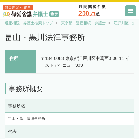
月間閲覧件数
朝日新聞社運営
200万
超
遺産相続 弁護士検索トップ
東京都 遺産相続 弁護士
江戸川区 遺
畠山・黒川法律事務所
住所
〒134-0083 東京都江戸川区中葛西3-36-11 イ
ーストアベニュー303
事務所概要
事務所名
畠山・黒川法律事務所
代表