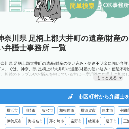
神奈川県 足柄上郡大井町の遺産/財産
い弁護士事務所 一覧
神奈川県 足柄上郡大井町の遺産/財産の使い込み・使途不明金に強い弁
ビス」では、神奈川県 足柄上郡大井町の遺産/財産の使い込み・使途不
す。相続のトラブルやお悩みを抱えている方は一度近隣の弁護士に相談
もっと見る
市区町村から
弁護士
横浜市
川崎市
藤沢市
相模原市
横須賀市
厚木市
座間
伊勢原市
海老名市
茅ヶ崎市
秦野市
綾瀬市
逗子市
三