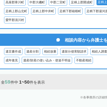
足柄上
高座郡寒川町
中郡大磯町
中郡二宮町
足柄上郡開成町
足柄上郡山北町
足柄上郡中井町
足柄下郡箱根町
足柄下郡湯河
愛甲郡清川村
相談内容から
弁護士
遺言書作成
遺産分割
相続放棄
遺留分侵害額請求
相続人調
成年後見
遺産/財産の使い込み・使途不明金
不動産相続
59
1~50
全
件中
件を表示
各事務所の詳細