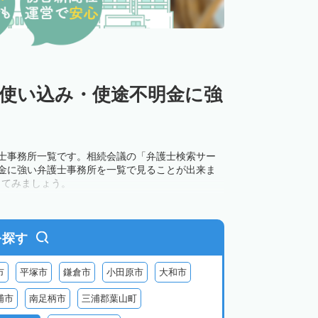
の使い込み・使途不明金に強
護士事務所一覧です。相続会議の「弁護士検索サー
明金に強い弁護士事務所を一覧で見ることが出来ま
してみましょう。
を探す
市
平塚市
鎌倉市
小田原市
大和市
浦市
南足柄市
三浦郡葉山町