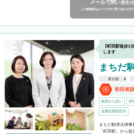
メールで問い合わ
この事務所はメールでの 問い合わせが
【町田駅徒歩1
します
まちだ
東京都
初回相
役所から近い
所
全国出張対応可
まちだ駒津法律事
「町田駅」から徒