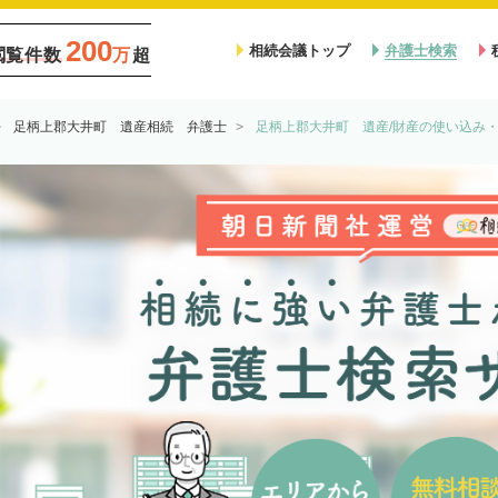
200
相続会議トップ
弁護士検索
閲覧件数
万
超
足柄上郡大井町 遺産相続 弁護士
足柄上郡大井町 遺産/財産の使い込み