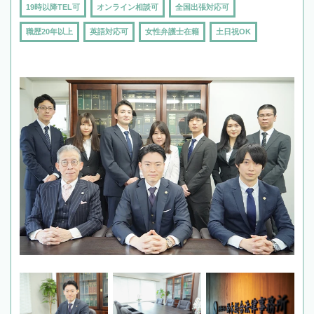
19時以降TEL可
オンライン相談可
全国出張対応可
職歴20年以上
英語対応可
女性弁護士在籍
土日祝OK