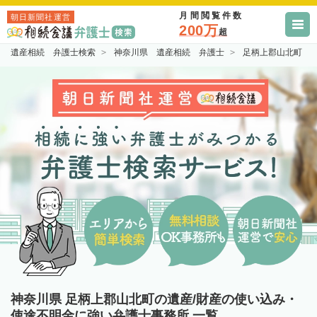
月間閲覧件数
朝日新聞社運営
200万
超
遺産相続 弁護士検索
神奈川県 遺産相続 弁護士
足柄上郡山北町 
神奈川県 足柄上郡山北町の遺産/財産の使い込み・
使途不明金に強い弁護士事務所 一覧