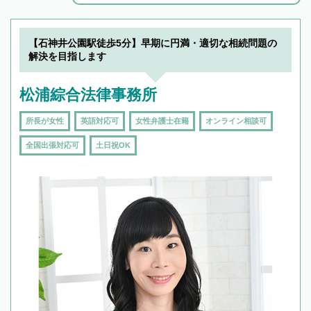
解決のみならず相続をトータルで任せることが
できます。また、相続は感情がからむ分野なの
でフィーリングも重要です。実際に電話や面談
【石神井公園駅徒歩5分】早期に円満・適切な相続問題の
で複数の弁護士と会話をしてウマが合う方に依
解決を目指します
頼をするのがおすすめです。
松浦綜合法律事務所
所長が女性
英語対応可
女性弁護士在籍
オンライン相談可
全国出張対応可
土日祝OK