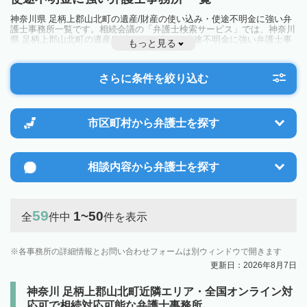
神奈川県 足柄上郡山北町の遺産/財産の使い込み・使途不明金に強い弁
護士事務所一覧です。相続会議の「弁護士検索サービス」では、神奈川
県 足柄上郡山北町の遺産/財産の使い込み・使途不明金に強い弁護士事
もっと見る
務所を一覧で見ることが出来ます。相続のトラブルやお悩みを抱えてい
る方は一度近隣の弁護士に相談してみましょう。
さらに条件を絞り込む
市区町村から
弁護士を探す
相談内容から
弁護士を探す
59
1~50
全
件中
件を表示
各事務所の詳細情報とお問い合わせフォームは別ウィンドウで開きます
更新日：2026年8月7日
神奈川 足柄上郡山北町近隣エリア・全国オンライン対
応可で相続対応可能な弁護士事務所