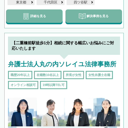
東京都
千代田区
四ツ谷駅
詳細を見る
解決事例を見る
【二重橋前駅徒歩1分】相続に関する幅広いお悩みにご対
応いたします
弁護士法人丸の内ソレイユ法律事務所
職歴20年以上
在籍数10名以上
所長が女性
女性弁護士在籍
オンライン相談可
19時以降TEL可