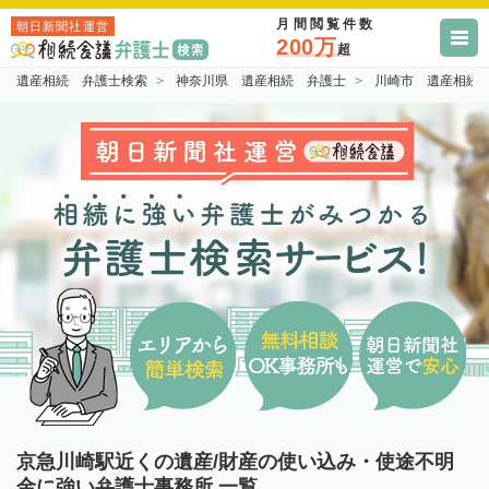
月間閲覧件数
朝日新聞社運営
200万
超
遺産相続 弁護士検索
神奈川県 遺産相続 弁護士
川崎市 遺産相続
京急川崎駅近くの遺産/財産の使い込み・使途不明
金に強い弁護士事務所 一覧