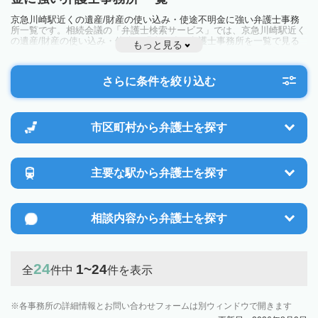
京急川崎駅近くの遺産/財産の使い込み・使途不明金に強い弁護士事務
所一覧です。相続会議の「弁護士検索サービス」では、京急川崎駅近く
の遺産/財産の使い込み・使途不明金に強い弁護士事務所を一覧で見る
もっと見る
ことが出来ます。相続のトラブルやお悩みを抱えている方は一度近隣の
弁護士に相談してみましょう。
さらに条件を絞り込む
市区町村から
弁護士を探す
主要な駅から
弁護士を探す
相談内容から
弁護士を探す
24
1~24
全
件中
件を表示
各事務所の詳細情報とお問い合わせフォームは別ウィンドウで開きます