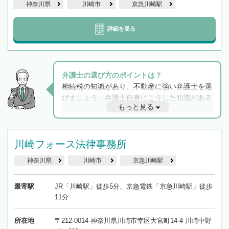
神奈川県
川崎市
京急川崎駅
詳細を見る
弁護士の選び方のポイントは？
相続税の知識があり、不動産に強い弁護士を選
びましょう。弁護士自身にこうした知識がある
もっと見る
と他士業との連携もスムーズに進み、トラブル
解決のみならず相続をトータルで任せることが
できます。また、相続は感情がからむ分野なの
でフィーリングも重要です。実際に電話や面談
川崎フォース法律事務所
で複数の弁護士と会話をしてウマが合う方に依
神奈川県
川崎市
京急川崎駅
頼をするのがおすすめです。
最寄駅
JR「川崎駅」徒歩5分、京急電鉄「京急川崎駅」徒歩
11分
所在地
〒212-0014 神奈川県川崎市幸区大宮町14-4 川崎中野