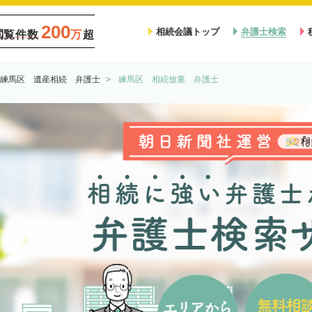
200
相続会議トップ
弁護士検索
閲覧件数
万
超
練馬区 遺産相続 弁護士
練馬区 相続放棄 弁護士