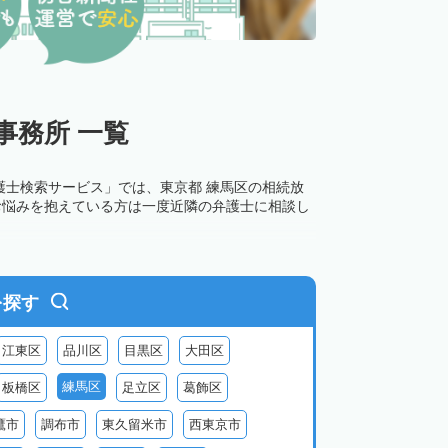
事務所 一覧
護士検索サービス」では、東京都 練馬区の相続放
お悩みを抱えている方は一度近隣の弁護士に相談し
を探す
江東区
品川区
目黒区
大田区
練馬区
板橋区
足立区
葛飾区
鷹市
調布市
東久留米市
西東京市