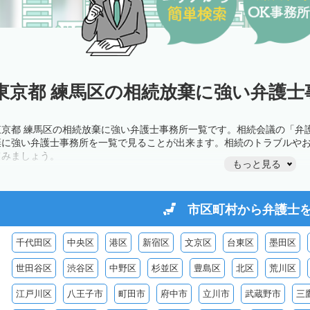
東京都 練馬区の相続放棄に強い弁護士
東京都 練馬区の相続放棄に強い弁護士事務所一覧です。相続会議の「弁
棄に強い弁護士事務所を一覧で見ることが出来ます。相続のトラブルや
てみましょう。
もっと見る
市区町村から
弁護士
千代田区
中央区
港区
新宿区
文京区
台東区
墨田区
世田谷区
渋谷区
中野区
杉並区
豊島区
北区
荒川区
江戸川区
八王子市
町田市
府中市
立川市
武蔵野市
三