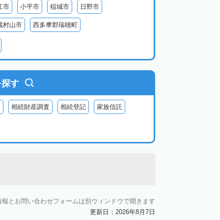
江市
小平市
稲城市
日野市
蔵村山市
西多摩郡瑞穂町
利島
新島
式根島
神津島
三宅島
を探す
査
相続財産調査
相続登記
家族信託
情報とお問い合わせフォームは別ウィンドウで開きます
更新日：2026年8月7日