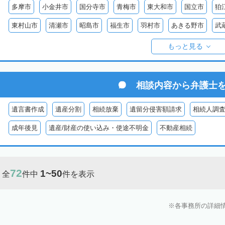
多摩市
小金井市
国分寺市
青梅市
東大和市
国立市
狛
東村山市
清瀬市
昭島市
福生市
羽村市
あきる野市
武
西多摩郡日の出町
西多摩郡奥多摩町
西多摩郡檜原村
伊豆大島
もっと見る
御蔵島
八丈島
青ヶ島
小笠原村
相談内容から
弁護士
遺言書作成
遺産分割
相続放棄
遺留分侵害額請求
相続人調
成年後見
遺産/財産の使い込み・使途不明金
不動産相続
72
1~50
全
件中
件を表示
各事務所の詳細