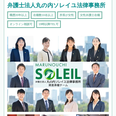
弁護士法人丸の内ソレイユ法律事務所
職歴20年以上
在籍数10名以上
所長が女性
女性弁護士在籍
オンライン相談可
19時以降TEL可