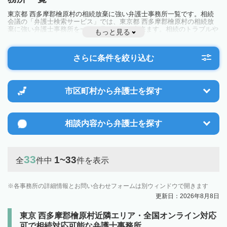
東京都 西多摩郡檜原村の相続放棄に強い弁護士事務所一覧です。相続
会議の「弁護士検索サービス」では、東京都 西多摩郡檜原村の相続放
棄に強い弁護士事務所を一覧で見ることが出来ます。相続のトラブルや
もっと見る
お悩みを抱えている方は一度近隣の弁護士に相談してみましょう。
さらに条件を絞り込む
市区町村から
弁護士を探す
相談内容から
弁護士を探す
33
1~33
全
件中
件を表示
各事務所の詳細情報とお問い合わせフォームは別ウィンドウで開きます
更新日：2026年8月8日
東京 西多摩郡檜原村近隣エリア・全国オンライン対応
可で相続対応可能な弁護士事務所