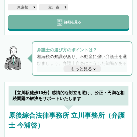
東京都
立川市
詳細を見る
弁護士の選び方のポイントは？
相続税の知識があり、不動産に強い弁護士を選
びましょう。弁護士自身にこうした知識がある
もっと見る
と他士業との連携もスムーズに進み、トラブル
解決のみならず相続をトータルで任せることが
できます。また、相続は感情がからむ分野なの
でフィーリングも重要です。実際に電話や面談
【立川駅徒歩10分】感情的な対立を避け、公正・円満な相
で複数の弁護士と会話をしてウマが合う方に依
続問題の解決をサポートいたします
頼をするのがおすすめです。
原後綜合法律事務所 立川事務所（弁護
士 今浦啓）