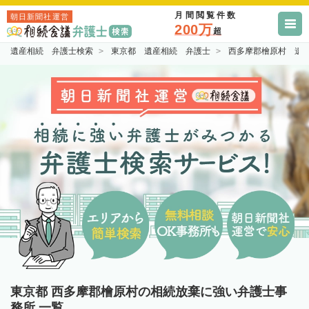
月間閲覧件数
朝日新聞社運営
200万
超
遺産相続 弁護士検索
東京都 遺産相続 弁護士
西多摩郡檜原村 遺
東京都 西多摩郡檜原村の相続放棄に強い弁護士事
務所 一覧