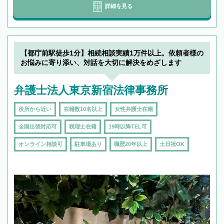
詳細を見る
【都庁前駅徒歩1分】相続相談実績1万件以上。依頼者様の
お悩みに寄り添い、対話を大切に解決をめざします
弁護士法人東京新宿法律事務所
役所から近い
在籍数10名以上
女性弁護士在籍
全国出張対応可
税理士在籍
19時以降TEL可
オンライン相談可
駐車場あり
職歴20年以上
土日祝OK