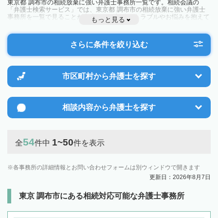
東京都 調布市の相続放棄に強い弁護士事務所一覧です。相続会議の
「弁護士検索サービス」では、東京都 調布市の相続放棄に強い弁護士
事務所を一覧で見ることが出来ます。相続のトラブルやお悩みを抱えて
もっと見る
いる方は一度近隣の弁護士に相談してみましょう。
さらに条件を絞り込む
市区町村から
弁護士を探す
相談内容から
弁護士を探す
54
1~50
全
件中
件を表示
各事務所の詳細情報とお問い合わせフォームは別ウィンドウで開きます
更新日：2026年8月7日
東京 調布市にある相続対応可能な弁護士事務所