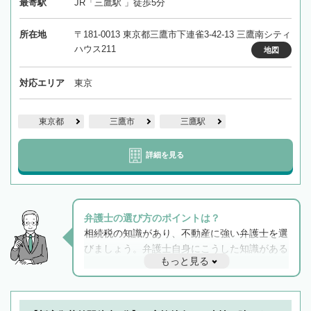
最寄駅
JR「三鷹駅 」徒歩5分
所在地
〒181-0013 東京都三鷹市下連雀3-42-13 三鷹南シティ
ハウス211
地図
対応エリア
東京
東京都
三鷹市
三鷹駅
詳細を見る
弁護士の選び方のポイントは？
相続税の知識があり、不動産に強い弁護士を選
びましょう。弁護士自身にこうした知識がある
もっと見る
と他士業との連携もスムーズに進み、トラブル
解決のみならず相続をトータルで任せることが
できます。また、相続は感情がからむ分野なの
でフィーリングも重要です。実際に電話や面談