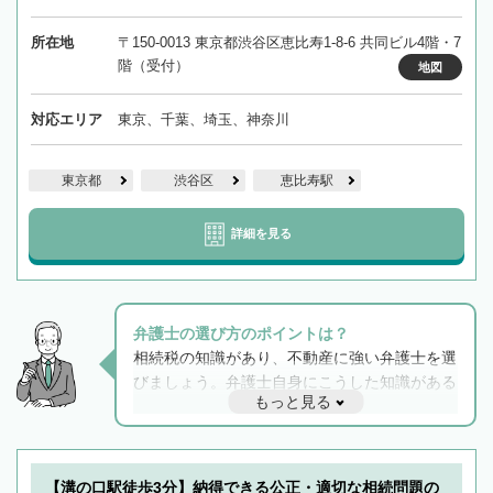
所在地
〒150-0013 東京都渋谷区恵比寿1-8-6 共同ビル4階・7
階（受付）
地図
対応エリア
東京、千葉、埼玉、神奈川
東京都
渋谷区
恵比寿駅
詳細を見る
弁護士の選び方のポイントは？
相続税の知識があり、不動産に強い弁護士を選
びましょう。弁護士自身にこうした知識がある
もっと見る
と他士業との連携もスムーズに進み、トラブル
解決のみならず相続をトータルで任せることが
できます。また、相続は感情がからむ分野なの
でフィーリングも重要です。実際に電話や面談
【溝の口駅徒歩3分】納得できる公正・適切な相続問題の