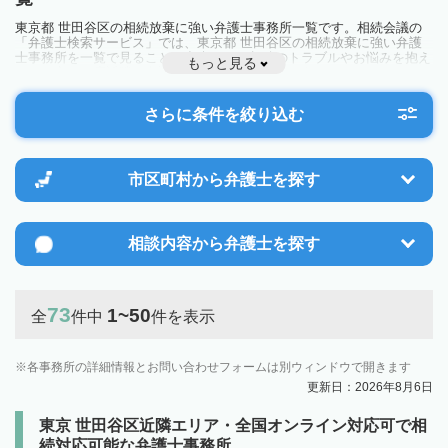
東京都 世田谷区の相続放棄に強い弁護士事務所一覧です。相続会議の
「弁護士検索サービス」では、東京都 世田谷区の相続放棄に強い弁護
士事務所を一覧で見ることが出来ます。相続のトラブルやお悩みを抱え
もっと見る
ている方は一度近隣の弁護士に相談してみましょう。
さらに条件を絞り込む
市区町村から
弁護士を探す
相談内容から
弁護士を探す
73
1~50
全
件中
件を表示
各事務所の詳細情報とお問い合わせフォームは別ウィンドウで開きます
更新日：2026年8月6日
東京 世田谷区近隣エリア・全国オンライン対応可で相
続対応可能な弁護士事務所