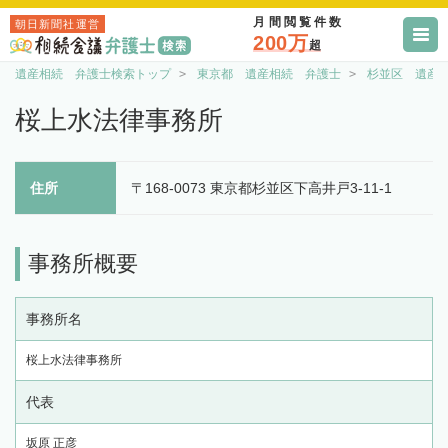
月間閲覧件数
朝日新聞社運営
200万
超
遺産相続 弁護士検索トップ
東京都 遺産相続 弁護士
杉並区 遺産
桜上水法律事務所
住所
〒168-0073 東京都杉並区下高井戸3-11-1
事務所概要
事務所名
桜上水法律事務所
代表
坂原 正彦