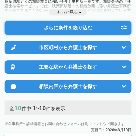
秋葉原駅近くの相続放棄に強い弁護士事務所一覧です。相続会議の「弁
護士検索サービス」では、秋葉原駅近くの相続放棄に強い弁護士事務所
を一覧で見ることが出来ます。相続のトラブルやお悩みを抱えている方
もっと見る
は一度近隣の弁護士に相談してみましょう。
さらに条件を絞り込む
市区町村から
弁護士を探す
主要な駅から
弁護士を探す
相談内容から
弁護士を探す
10
1~10
全
件中
件を表示
各事務所の詳細情報とお問い合わせフォームは別ウィンドウで開きます
更新日：2026年8月10日