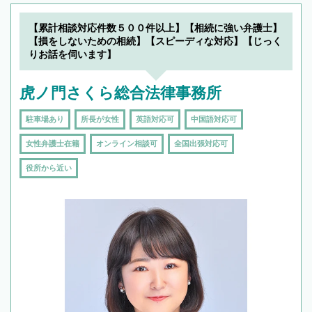
【累計相談対応件数５００件以上】【相続に強い弁護士】
【損をしないための相続】【スピーディな対応】【じっく
りお話を伺います】
虎ノ門さくら総合法律事務所
駐車場あり
所長が女性
英語対応可
中国語対応可
女性弁護士在籍
オンライン相談可
全国出張対応可
役所から近い