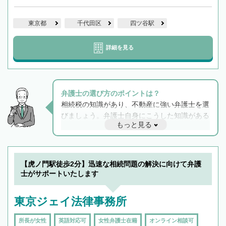
東京都
千代田区
四ツ谷駅
詳細を見る
弁護士の選び方のポイントは？
相続税の知識があり、不動産に強い弁護士を選
びましょう。弁護士自身にこうした知識がある
もっと見る
と他士業との連携もスムーズに進み、トラブル
解決のみならず相続をトータルで任せることが
できます。また、相続は感情がからむ分野なの
でフィーリングも重要です。実際に電話や面談
【虎ノ門駅徒歩2分】迅速な相続問題の解決に向けて弁護
で複数の弁護士と会話をしてウマが合う方に依
士がサポートいたします
頼をするのがおすすめです。
東京ジェイ法律事務所
所長が女性
英語対応可
女性弁護士在籍
オンライン相談可