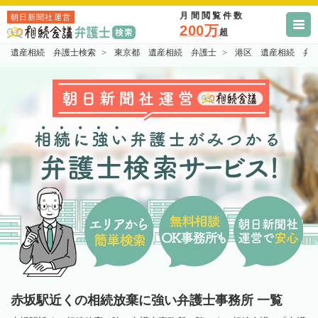
月間閲覧件数
朝日新聞社運営
200万
超
遺産相続 弁護士検索
東京都 遺産相続 弁護士
港区 遺産相続 弁
赤坂駅近くの相続放棄に強い弁護士事務所 一覧