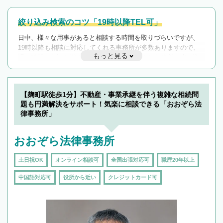
絞り込み検索のコツ「19時以降TEL可」
日中、様々な用事があると相談する時間を取りづらいですが、
19時以降も相談に対応してくれる事務所が多数ありますので、
もっと見る
遅い時間の相談が増えそうな場合はそのような事務所に絞り込
んで検索してみましょう。
19時以降TEL可の条件
を加えて再検索
【麹町駅徒歩1分】不動産・事業承継を伴う複雑な相続問
題も円満解決をサポート！気楽に相談できる「おおぞら法
律事務所」
おおぞら法律事務所
土日祝OK
オンライン相談可
全国出張対応可
職歴20年以上
中国語対応可
役所から近い
クレジットカード可