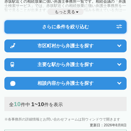
赤坂駅近くの相続放棄に強い弁護士事務所一覧です。相続会議の「弁護
士検索サービス」では、赤坂駅近くの相続放棄に強い弁護士事務所を一
覧で見ることが出来ます。相続のトラブルやお悩みを抱えている方は一
もっと見る
度近隣の弁護士に相談してみましょう。
さらに条件を絞り込む
市区町村から
弁護士を探す
主要な駅から
弁護士を探す
相談内容から
弁護士を探す
10
1~10
全
件中
件を表示
各事務所の詳細情報とお問い合わせフォームは別ウィンドウで開きます
更新日：2026年8月8日