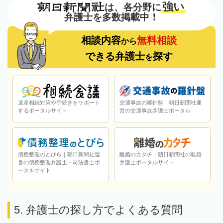
強い
は、各分野に
弁護士を多数掲載中！
相談内容
無料相談
から
できる弁護士
探す
を
遺産相続対策や手続きをサポート
交通事故の羅針盤｜朝日新聞社運
するポータルサイト
営の交通事故弁護士ポータル
債務整理のとびら｜朝日新聞社運
離婚のカタチ｜朝日新聞社の離婚
営の債務整理弁護士・司法書士ポ
弁護士ポータルサイト
ータルサイト
5. 弁護士の探し方でよくある質問