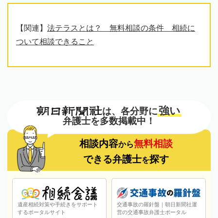
【関連】
法テラスとは？ 無料相談の条件 相続に
ついて相談できること
強い
は、各分野に
弁護士を多数掲載中！
相談内容
無料相談
から
できる弁護士
探す
を
遺産相続対策や手続きをサポート
交通事故の羅針盤｜朝日新聞社運
するポータルサイト
営の交通事故弁護士ポータル