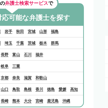
の
弁護士検索サービス
で
対応可能な
弁護士を探す
森
岩手
秋田
宮城
山形
福島
川
埼玉
千葉
茨城
栃木
群馬
長野
富山
石川
福井
岐阜
三重
京都
奈良
滋賀
和歌山
山口
鳥取
島根
香川
徳島
愛媛
高知
長崎
熊本
大分
宮崎
鹿児島
沖縄