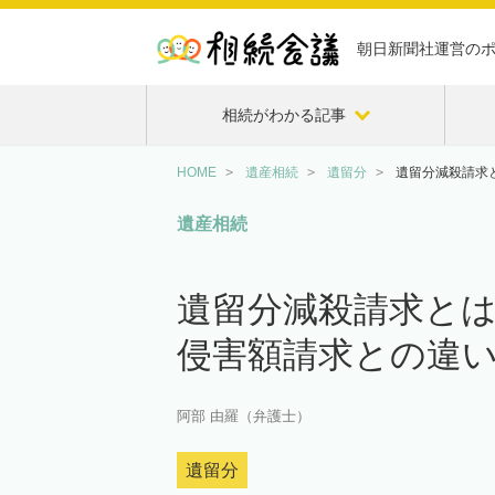
朝日新聞社運営の
相続がわかる記事
HOME
遺産相続
遺留分
遺留分減殺請求
遺産相続
遺留分減殺請求とは
侵害額請求との違
阿部 由羅（弁護士）
遺留分