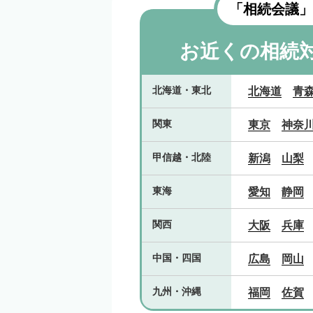
「相続会議」
お近くの相続
北海道
・
東北
北海道
青
関東
東京
神奈
甲信越
・
北陸
新潟
山梨
東海
愛知
静岡
関西
大阪
兵庫
中国
・
四国
広島
岡山
九州
・
沖縄
福岡
佐賀