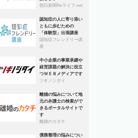
朝日新聞Reライフ.net
認知症の人に寄り添い
ともに歩むための
「体験型」出張講座
認知症フレンドリー講
座
中小企業の事業承継や
経営課題の解決に役立
つＷＥＢメディアです
ツギノジダイ
離婚の悩みについて地
元の弁護士の検索がで
きるポータルサイトで
す
離婚のカタチ
債務整理の悩みについ