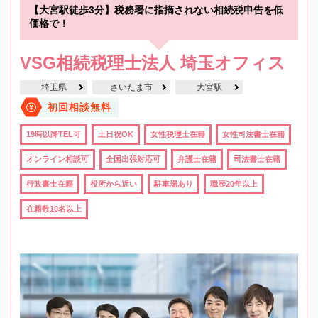
【大宮駅徒歩3分】税務署に指摘されない相続税申告を低
価格で！
VSG相続税理士法人 埼玉オフィス
埼玉県
さいたま市
大宮駅
初回相談無料
19時以降TEL可
土日祝OK
女性税理士在籍
女性司法書士在籍
オンライン相談可
全国出張対応可
弁護士在籍
司法書士在籍
行政書士在籍
役所から近い
駐車場あり
職歴20年以上
在籍数10名以上