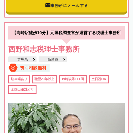
事務所にメールする
【高崎駅徒歩10分】元国税調査官が運営する税理士事務所
西野和志税理士事務所
群馬県
高崎市
初回相談無料
駐車場あり
職歴20年以上
19時以降TEL可
土日祝OK
全国出張対応可