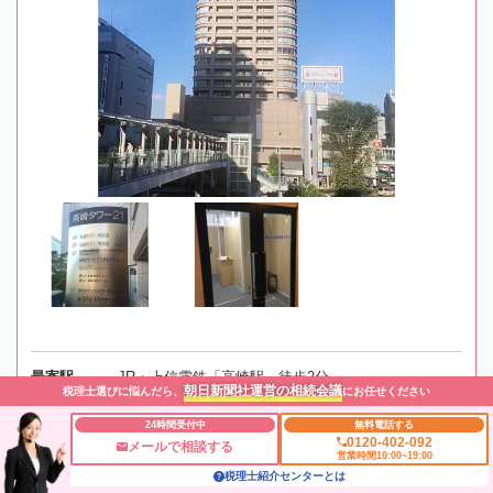
最寄駅
JR・上信電鉄「高崎駅」徒歩2分
朝日新聞社運営の相続会議
税理士選びに悩んだら、
にお任せください
所在地
〒370-0841 群馬県高崎市栄町3-23 高崎タワー21 2
24時間受付中
無料電話する
0120-402-092
メールで相談する
階
地図
営業時間10:00~19:00
税理士紹介センターとは