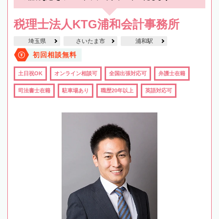
税理士法人KTG浦和会計事務所
埼玉県
さいたま市
浦和駅
初回相談無料
土日祝OK
オンライン相談可
全国出張対応可
弁護士在籍
司法書士在籍
駐車場あり
職歴20年以上
英語対応可