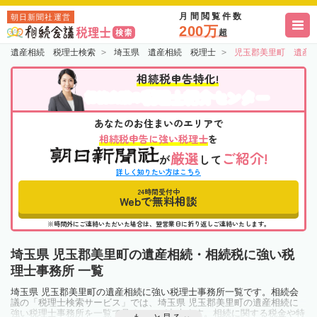
月間閲覧件数
朝日新聞社運営
200万
超
遺産相続 税理士検索
埼玉県 遺産相続 税理士
児玉郡美里町 遺産
相続税申告特化!
税理士紹介センター
相続会議の
あなたのお住まいのエリアで
相続税申告に強い税理士
を
厳選
ご紹介!
が
して
詳しく知りたい方はこちら
24時間受付中
Webで無料相談
※時間外にご連絡いただいた場合は、翌営業日に折り返しご連絡いたします。
埼玉県 児玉郡美里町の遺産相続・相続税に強い税
理士事務所 一覧
埼玉県 児玉郡美里町の遺産相続に強い税理士事務所一覧です。相続会
議の「税理士検索サービス」では、埼玉県 児玉郡美里町の遺産相続に
強い税理士事務所を一覧で見ることが出来ます。相続に関する税金や特