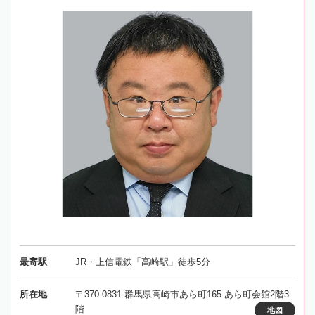
最寄駅
JR・上信電鉄「高崎駅」徒歩5分
所在地
〒370-0831 群馬県高崎市あら町165 あら町会館2階3
階
地図