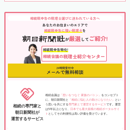
相続税申告の税理士選びに迷われている方へ
あなたのお住まいのエリアで
相続税申告に強い税理士
を
厳選
ご紹介!
が
して
相続税申告特化!
税理士紹介センター
相続会議の
24時間受付中
メールで無料相談
相続会議は
「想いをつなぐ 家族のバトン」
をコンセプト
に、朝日新聞社と
「相続に悩む人の助けになりたい」
とい
う思いを共にする
専門家とで運営するサービス
です。運営
相続の専門家と
は5年以上になり、
日本でも最大規模の相続ポータルサイ
朝日新聞社が
ト
としてその利便性は高い評価を受けています。
運営するサービス