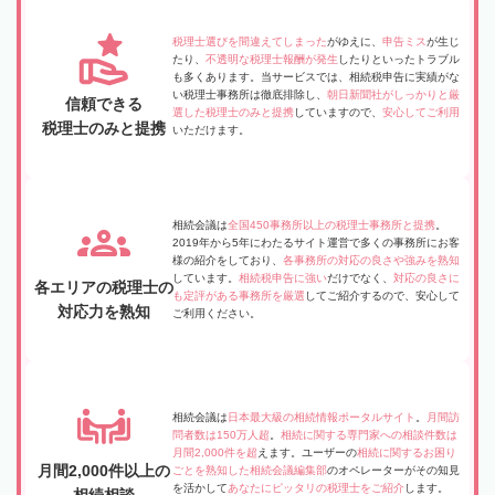
税理士選びを間違えてしまった
がゆえに、
申告ミス
が生じ
たり、
不透明な税理士報酬が発生
したりといったトラブル
も多くあります。当サービスでは、相続税申告に実績がな
い税理士事務所は徹底排除し、
朝日新聞社がしっかりと厳
信頼できる
選した税理士のみと提携
していますので、
安心してご利用
税理士のみと提携
いただけます。
相続会議は
全国450事務所以上の税理士事務所と提携
。
2019年から5年にわたるサイト運営で多くの事務所にお客
様の紹介をしており、
各事務所の対応の良さや強みを熟知
しています。
相続税申告に強い
だけでなく、
対応の良さに
各エリアの税理士の
も定評がある事務所を厳選
してご紹介するので、安心して
対応力を熟知
ご利用ください。
相続会議は
日本最大級の相続情報ポータルサイト
。
月間訪
問者数は150万人超
。
相続に関する専門家への相談件数は
月間2,000件を超
えます。ユーザーの
相続に関するお困り
月間2,000件以上の
ごとを熟知した相続会議編集部
のオペレーターがその知見
を活かして
あなたにピッタリの税理士をご紹介
します。
相続相談