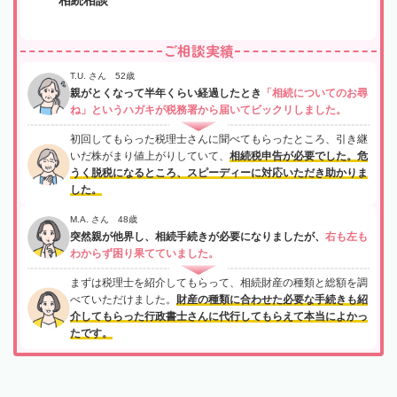
ご相談実績
T.U. さん 52歳
親がとくなって半年くらい経過したとき
「相続についてのお尋
ね」というハガキが税務署から届いてビックリしました。
初回してもらった税理士さんに聞べてもらったところ、引き継
いだ株がまり値上がりしていて、
相続税申告が必要でした。危
うく脱税になるところ、スピーディーに対応いただき助かりま
した。
M.A. さん 48歳
突然親が他界し、相続手続きが必要になりましたが、
右も左も
わからず困り果てていました。
まずは税理士を紹介してもらって、相続財産の種類と総額を調
べていただけました。
財産の種類に合わせた必要な手続きも紹
介してもらった行政書士さんに代行してもらえて本当によかっ
たです。