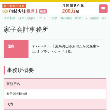
月間閲覧件数
朝日新聞社運営
200万
超
遺産相続 税理士検索トップ
千葉県 遺産相続 税理士
流山市 遺産
家子会計事務所
住所
〒270-0138 千葉県流山市おおたかの森東1-
11-3 グラン・シャリオS1
事務所概要
事務所名
家子会計事務所
代表