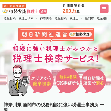
月間閲覧件数
朝日新聞社運営
200万
超
遺産相続 税理士検索
神奈川県 遺産相続 税理士
座間市 遺産相続
神奈川県 座間市の税務相談に強い税理士事務所 一
覧