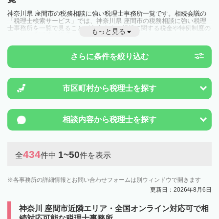
神奈川県 座間市の税務相談に強い税理士事務所一覧です。相続会議の
「税理士検索サービス」では、神奈川県 座間市の税務相談に強い税理
士事務所を一覧で見ることが出来ます。相続に関する税金や特例制度の
もっと見る
ことは一度近隣の税理士に相談してみましょう。
さらに条件を絞り込む
市区町村から
税理士を探す
相談内容から
税理士を探す
434
1~50
全
件中
件を表示
各事務所の詳細情報とお問い合わせフォームは別ウィンドウで開きます
更新日：2026年8月6日
神奈川 座間市近隣エリア・全国オンライン対応可で相
続対応可能な税理士事務所