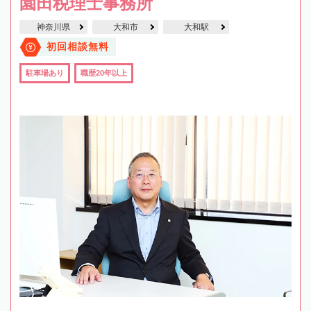
園田税理士事務所
神奈川県
大和市
大和駅
初回相談無料
駐車場あり
職歴20年以上