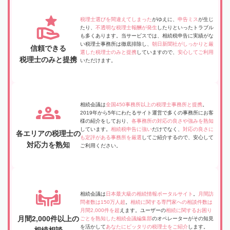
税理士選びを間違えてしまった
がゆえに、
申告ミス
が生じ
たり、
不透明な税理士報酬が発生
したりといったトラブル
も多くあります。当サービスでは、相続税申告に実績がな
い税理士事務所は徹底排除し、
朝日新聞社がしっかりと厳
信頼できる
選した税理士のみと提携
していますので、
安心してご利用
税理士のみと提携
いただけます。
相続会議は
全国450事務所以上の税理士事務所と提携
。
2019年から5年にわたるサイト運営で多くの事務所にお客
様の紹介をしており、
各事務所の対応の良さや強みを熟知
しています。
相続税申告に強い
だけでなく、
対応の良さに
各エリアの税理士の
も定評がある事務所を厳選
してご紹介するので、安心して
対応力を熟知
ご利用ください。
相続会議は
日本最大級の相続情報ポータルサイト
。
月間訪
問者数は150万人超
。
相続に関する専門家への相談件数は
月間2,000件を超
えます。ユーザーの
相続に関するお困り
月間2,000件以上の
ごとを熟知した相続会議編集部
のオペレーターがその知見
を活かして
あなたにピッタリの税理士をご紹介
します。
相続相談