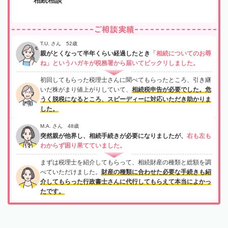
ご相談実績
T.U. さん 52歳
親がとくなって半年くらい経過したとき
「相続についてのお尋
ね」というハガキが税務署から届いてビックリしました。
初回してもらった税理士さんに聞べてもらったところ、引き継
いだ株がまり値上がりしていて、
相続税申告が必要でした。危
うく脱税になるところ、スピーディーに対応いただき助かりま
した。
M.A. さん 48歳
突然親が他界し、相続手続きが必要になりましたが、
右も左も
わからず困り果てていました。
まずは税理士を紹介してもらって、相続財産の種類と総額を調
べていただけました。
財産の種類に合わせた必要な手続きも紹
介してもらった行政書士さんに代行してもらえて本当によかっ
たです。