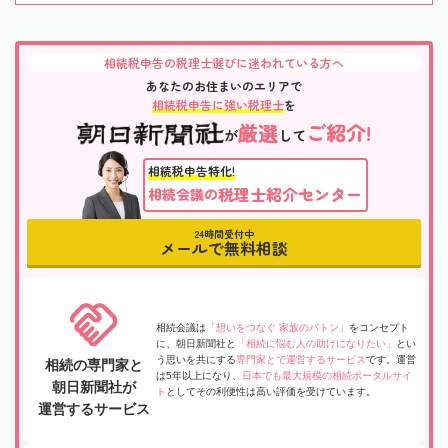
相続税申告の税理士選びに迷われている方へ
あなたのお住まいのエリアで
相続税申告に強い税理士
を
厳選
ご紹介!
が
して
相続税申告特化!
税理士紹介センター
相続会議の
24時間受付中
メールで無料相談
相続会議は
「想いをつなぐ 家族のバトン」
をコンセプト
に、朝日新聞社と
「相続に悩む人の助けになりたい」
とい
う思いを共にする
専門家とで運営するサービス
です。運営
相続の専門家と
は5年以上になり、
日本でも最大規模の相続ポータルサイ
朝日新聞社が
ト
としてその利便性は高い評価を受けています。
運営するサービス