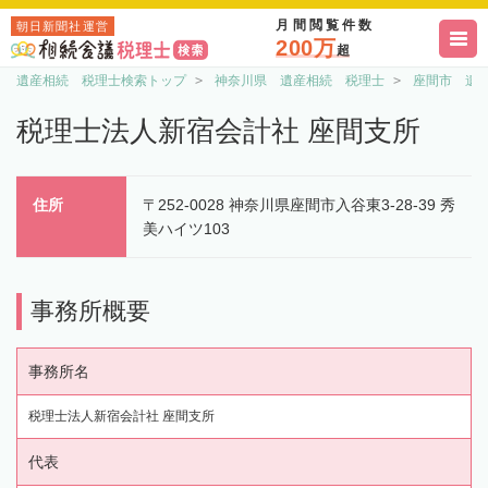
月間閲覧件数
朝日新聞社運営
200万
超
遺産相続 税理士検索トップ
神奈川県 遺産相続 税理士
座間市 遺
税理士法人新宿会計社 座間支所
住所
〒252-0028 神奈川県座間市入谷東3-28-39 秀
美ハイツ103
事務所概要
事務所名
税理士法人新宿会計社 座間支所
代表