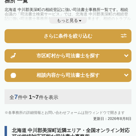
務所 一覧
北海道 中川郡美深町の相続登記に強い司法書士事務所一覧です。相続
会議の「司法書士検索サービス」では、北海道 中川郡美深町の相続登
記に強い司法書士事務所を一覧で見ることが出来ます。相続のトラブル
もっと見る
やお悩みを抱えている方は一度近隣の司法書士に相談してみましょう。
2024年4月1日から相続登記が義務化されました。
不動産を相続した場合、相続を知った日から3年以内に登記しないと、
さらに条件を絞り込む
10万円以下の過料が科せられるため、速やかな手続きが必要です。義務
化前の相続も対象となるため注意しましょう。
相続登記は法律で定められており、司法書士に依頼すれば手間を省けま
す。その他の相続手続きも任せることが可能です。
また、義務化に伴い、相続人申告登記制度が創設されました。遺産分割
市区町村から
司法書士を探す
の話し合いがまとまらず登記できない場合は、この制度の活用を検討し
ましょう。司法書士への相談も可能です。
相談内容から
司法書士を探す
7
1~7
全
件中
件を表示
各事務所の詳細情報とお問い合わせフォームは別ウィンドウで開きます
更新日：2026年8月8日
北海道 中川郡美深町近隣エリア・全国オンライン対応