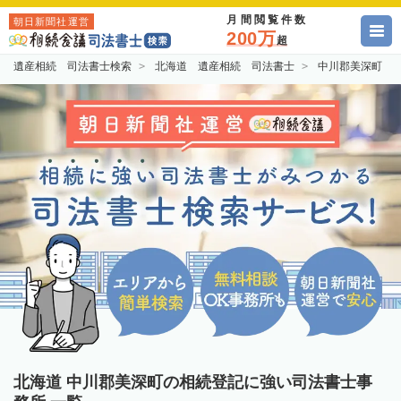
月間閲覧件数
朝日新聞社運営
200万
超
遺産相続 司法書士検索
北海道 遺産相続 司法書士
中川郡美深町 
北海道 中川郡美深町の相続登記に強い司法書士事