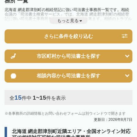
務所 一覧
北海道 網走郡津別町の相続登記に強い司法書士事務所一覧です。相続
会議の「司法書士検索サービス」では、北海道 網走郡津別町の相続登
記に強い司法書士事務所を一覧で見ることが出来ます。相続のトラブル
もっと見る
やお悩みを抱えている方は一度近隣の司法書士に相談してみましょう。
2024年4月1日から相続登記が義務化されました。
不動産を相続した場合、相続を知った日から3年以内に登記しないと、
さらに条件を絞り込む
10万円以下の過料が科せられるため、速やかな手続きが必要です。義務
化前の相続も対象となるため注意しましょう。
相続登記は法律で定められており、司法書士に依頼すれば手間を省けま
す。その他の相続手続きも任せることが可能です。
また、義務化に伴い、相続人申告登記制度が創設されました。遺産分割
市区町村から
司法書士を探す
の話し合いがまとまらず登記できない場合は、この制度の活用を検討し
ましょう。司法書士への相談も可能です。
相談内容から
司法書士を探す
15
1~15
全
件中
件を表示
各事務所の詳細情報とお問い合わせフォームは別ウィンドウで開きます
更新日：2026年8月7日
北海道 網走郡津別町近隣エリア・全国オンライン対応