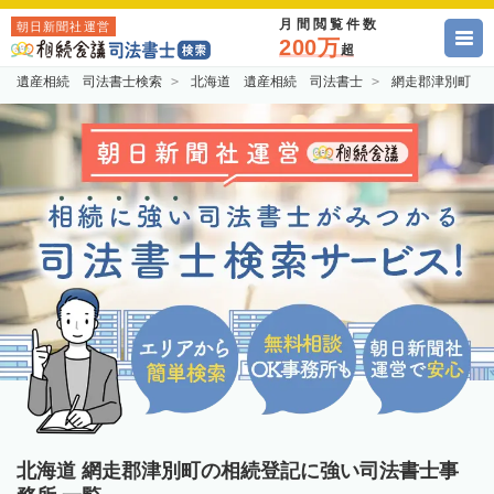
月間閲覧件数
朝日新聞社運営
200万
超
遺産相続 司法書士検索
北海道 遺産相続 司法書士
網走郡津別町 
北海道 網走郡津別町の相続登記に強い司法書士事