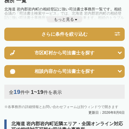
務所 一覧
北海道 岩内郡岩内町の相続登記に強い司法書士事務所一覧です。相続
会議の「司法書士検索サービス」では、北海道 岩内郡岩内町の相続登
記に強い司法書士事務所を一覧で見ることが出来ます。相続のトラブル
もっと見る
やお悩みを抱えている方は一度近隣の司法書士に相談してみましょう。
2024年4月1日から相続登記が義務化されました。
不動産を相続した場合、相続を知った日から3年以内に登記しないと、
さらに条件を絞り込む
10万円以下の過料が科せられるため、速やかな手続きが必要です。義務
化前の相続も対象となるため注意しましょう。
相続登記は法律で定められており、司法書士に依頼すれば手間を省けま
す。その他の相続手続きも任せることが可能です。
また、義務化に伴い、相続人申告登記制度が創設されました。遺産分割
市区町村から
司法書士を探す
の話し合いがまとまらず登記できない場合は、この制度の活用を検討し
ましょう。司法書士への相談も可能です。
相談内容から
司法書士を探す
19
1~19
全
件中
件を表示
各事務所の詳細情報とお問い合わせフォームは別ウィンドウで開きます
更新日：2026年8月6日
北海道 岩内郡岩内町近隣エリア・全国オンライン対応