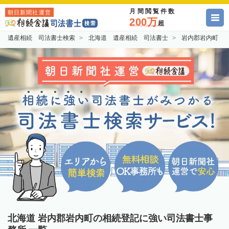
月間閲覧件数
朝日新聞社運営
200万
超
遺産相続 司法書士検索
北海道 遺産相続 司法書士
岩内郡岩内町 
北海道 岩内郡岩内町の相続登記に強い司法書士事