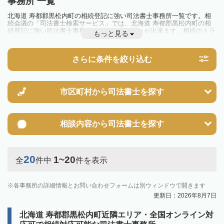
事務所 一覧
北海道 寿都郡黒松内町の相続登記に強い司法書士事務所一覧です。相
続会議の「司法書士検索サービス」では、北海道 寿都郡黒松内町の相
続登記に強い司法書士事務所を一覧で見ることが出来ます。相続のトラ
もっと見る
ブルやお悩みを抱えている方は一度近隣の司法書士に相談してみましょ
う。
2024年4月1日から相続登記が義務化されました。
さらに条件を絞り込む
不動産を相続した場合、相続を知った日から3年以内に登記しないと、
10万円以下の過料が科せられるため、速やかな手続きが必要です。義務
化前の相続も対象となるため注意しましょう。
相続登記は法律で定められており、司法書士に依頼すれば手間を省けま
す。その他の相続手続きも任せることが可能です。
市区町村から
司法書士を探す
また、義務化に伴い、相続人申告登記制度が創設されました。遺産分割
の話し合いがまとまらず登記できない場合は、この制度の活用を検討し
ましょう。司法書士への相談も可能です。
相談内容から
司法書士を探す
20
1~20
全
件中
件を表示
各事務所の詳細情報とお問い合わせフォームは別ウィンドウで開きます
更新日：2026年8月7日
北海道 寿都郡黒松内町近隣エリア・全国オンライン対