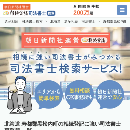
月間閲覧件数
朝日新聞社運営
200万
超
遺産相続 司法書士検索
北海道 遺産相続 司法書士
寿都郡黒松内町
北海道 寿都郡黒松内町の相続登記に強い司法書士