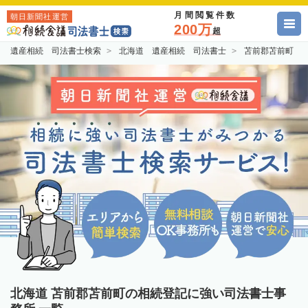
月間閲覧件数
朝日新聞社運営
200万
超
遺産相続 司法書士検索
北海道 遺産相続 司法書士
苫前郡苫前町 
北海道 苫前郡苫前町の相続登記に強い司法書士事