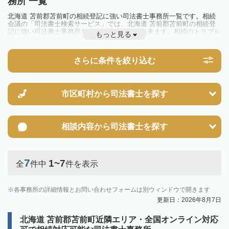
務所 一覧
北海道 苫前郡苫前町の相続登記に強い司法書士事務所一覧です。相続
会議の「司法書士検索サービス」では、北海道 苫前郡苫前町の相続登
記に強い司法書士事務所を一覧で見ることが出来ます。相続のトラブル
もっと見る
やお悩みを抱えている方は一度近隣の司法書士に相談してみましょう。
2024年4月1日から相続登記が義務化されました。
不動産を相続した場合、相続を知った日から3年以内に登記しないと、
さらに条件を絞り込む
10万円以下の過料が科せられるため、速やかな手続きが必要です。義務
化前の相続も対象となるため注意しましょう。
相続登記は法律で定められており、司法書士に依頼すれば手間を省けま
す。その他の相続手続きも任せることが可能です。
また、義務化に伴い、相続人申告登記制度が創設されました。遺産分割
市区町村から
司法書士を探す
の話し合いがまとまらず登記できない場合は、この制度の活用を検討し
ましょう。司法書士への相談も可能です。
相談内容から
司法書士を探す
7
1~7
全
件中
件を表示
各事務所の詳細情報とお問い合わせフォームは別ウィンドウで開きます
更新日：2026年8月7日
北海道 苫前郡苫前町近隣エリア・全国オンライン対応