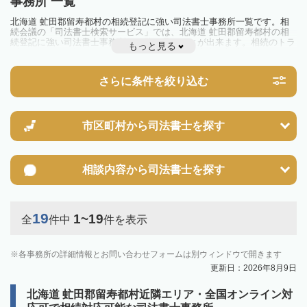
事務所 一覧
北海道 虻田郡留寿都村の相続登記に強い司法書士事務所一覧です。相
続会議の「司法書士検索サービス」では、北海道 虻田郡留寿都村の相
続登記に強い司法書士事務所を一覧で見ることが出来ます。相続のトラ
もっと見る
ブルやお悩みを抱えている方は一度近隣の司法書士に相談してみましょ
う。
2024年4月1日から相続登記が義務化されました。
さらに条件を絞り込む
不動産を相続した場合、相続を知った日から3年以内に登記しないと、
10万円以下の過料が科せられるため、速やかな手続きが必要です。義務
化前の相続も対象となるため注意しましょう。
相続登記は法律で定められており、司法書士に依頼すれば手間を省けま
す。その他の相続手続きも任せることが可能です。
市区町村から
司法書士を探す
また、義務化に伴い、相続人申告登記制度が創設されました。遺産分割
の話し合いがまとまらず登記できない場合は、この制度の活用を検討し
ましょう。司法書士への相談も可能です。
相談内容から
司法書士を探す
19
1~19
全
件中
件を表示
各事務所の詳細情報とお問い合わせフォームは別ウィンドウで開きます
更新日：2026年8月9日
北海道 虻田郡留寿都村近隣エリア・全国オンライン対