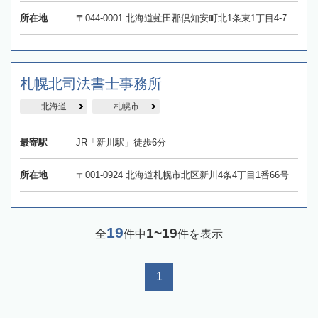
所在地
〒044-0001 北海道虻田郡倶知安町北1条東1丁目4-7
札幌北司法書士事務所
北海道
札幌市
最寄駅
JR「新川駅」徒歩6分
所在地
〒001-0924 北海道札幌市北区新川4条4丁目1番66号
19
1~19
全
件中
件を表示
1