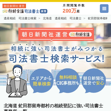
月間閲覧件数
朝日新聞社運営
200万
超
遺産相続 司法書士検索
北海道 遺産相続 司法書士
虻田郡留寿都村
北海道 虻田郡留寿都村の相続登記に強い司法書士