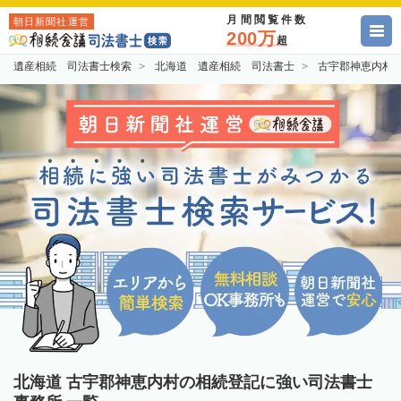
月間閲覧件数
朝日新聞社運営
200万
超
遺産相続 司法書士検索
北海道 遺産相続 司法書士
古宇郡神恵内村
北海道 古宇郡神恵内村の相続登記に強い司法書士