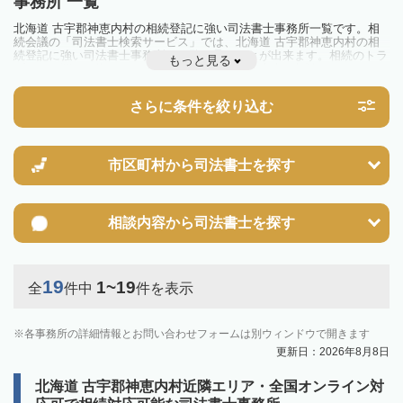
事務所 一覧
北海道 古宇郡神恵内村の相続登記に強い司法書士事務所一覧です。相
続会議の「司法書士検索サービス」では、北海道 古宇郡神恵内村の相
続登記に強い司法書士事務所を一覧で見ることが出来ます。相続のトラ
もっと見る
ブルやお悩みを抱えている方は一度近隣の司法書士に相談してみましょ
う。
2024年4月1日から相続登記が義務化されました。
さらに条件を絞り込む
不動産を相続した場合、相続を知った日から3年以内に登記しないと、
10万円以下の過料が科せられるため、速やかな手続きが必要です。義務
化前の相続も対象となるため注意しましょう。
相続登記は法律で定められており、司法書士に依頼すれば手間を省けま
す。その他の相続手続きも任せることが可能です。
市区町村から
司法書士を探す
また、義務化に伴い、相続人申告登記制度が創設されました。遺産分割
の話し合いがまとまらず登記できない場合は、この制度の活用を検討し
ましょう。司法書士への相談も可能です。
相談内容から
司法書士を探す
19
1~19
全
件中
件を表示
各事務所の詳細情報とお問い合わせフォームは別ウィンドウで開きます
更新日：2026年8月8日
北海道 古宇郡神恵内村近隣エリア・全国オンライン対