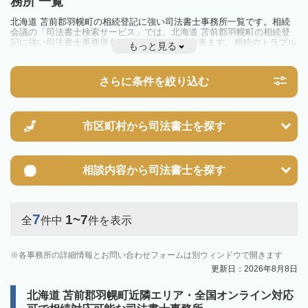
務所 一覧
北海道 苫前郡羽幌町の相続登記に強い司法書士事務所一覧です。相続
会議の「司法書士検索サービス」では、北海道 苫前郡羽幌町の相続登
記に強い司法書士事務所を一覧で見ることが出来ます。相続のトラブル
もっと見る
やお悩みを抱えている方は一度近隣の司法書士に相談してみましょう。
2024年4月1日から相続登記が義務化されました。
不動産を相続した場合、相続を知った日から3年以内に登記しないと、
さらに条件を絞り込む
10万円以下の過料が科せられるため、速やかな手続きが必要です。義務
化前の相続も対象となるため注意しましょう。
相続登記は法律で定められており、司法書士に依頼すれば手間を省けま
す。その他の相続手続きも任せることが可能です。
また、義務化に伴い、相続人申告登記制度が創設されました。遺産分割
市区町村から
司法書士を探す
の話し合いがまとまらず登記できない場合は、この制度の活用を検討し
ましょう。司法書士への相談も可能です。
相談内容から
司法書士を探す
7
1~7
全
件中
件を表示
各事務所の詳細情報とお問い合わせフォームは別ウィンドウで開きます
更新日：2026年8月8日
北海道 苫前郡羽幌町近隣エリア・全国オンライン対応