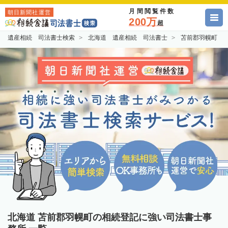
月間閲覧件数
朝日新聞社運営
200万
超
遺産相続 司法書士検索
北海道 遺産相続 司法書士
苫前郡羽幌町 
北海道 苫前郡羽幌町の相続登記に強い司法書士事