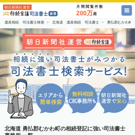
月間閲覧件数
朝日新聞社運営
200万
超
遺産相続 司法書士検索
北海道 遺産相続 司法書士
勇払郡むかわ町
北海道 勇払郡むかわ町の相続登記に強い司法書士