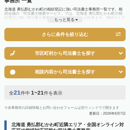
事務所 一覧
北海道 勇払郡むかわ町の相続登記に強い司法書士事務所一覧です。相
続会議の「司法書士検索サービス」では、北海道 勇払郡むかわ町の相
続登記に強い司法書士事務所を一覧で見ることが出来ます。相続のトラ
もっと見る
ブルやお悩みを抱えている方は一度近隣の司法書士に相談してみましょ
う。
2024年4月1日から相続登記が義務化されました。
さらに条件を絞り込む
不動産を相続した場合、相続を知った日から3年以内に登記しないと、
10万円以下の過料が科せられるため、速やかな手続きが必要です。義務
化前の相続も対象となるため注意しましょう。
相続登記は法律で定められており、司法書士に依頼すれば手間を省けま
す。その他の相続手続きも任せることが可能です。
市区町村から
司法書士を探す
また、義務化に伴い、相続人申告登記制度が創設されました。遺産分割
の話し合いがまとまらず登記できない場合は、この制度の活用を検討し
ましょう。司法書士への相談も可能です。
相談内容から
司法書士を探す
21
1~21
全
件中
件を表示
各事務所の詳細情報とお問い合わせフォームは別ウィンドウで開きます
更新日：2026年8月7日
北海道 勇払郡むかわ町近隣エリア・全国オンライン対