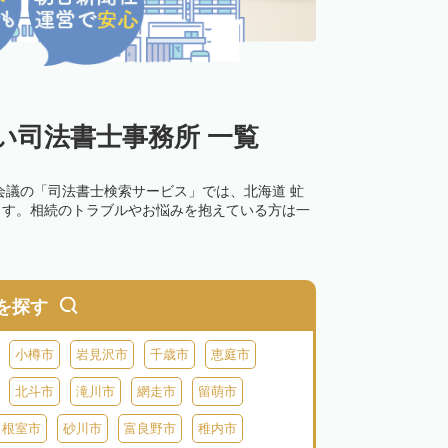
い司法書士事務所 一覧
会議の「司法書士検索サービス」では、北海道 虻
ます。相続のトラブルやお悩みを抱えている方は一
を探す
小樽市
岩見沢市
千歳市
恵庭市
北斗市
滝川市
網走市
留萌市
根室市
砂川市
富良野市
稚内市