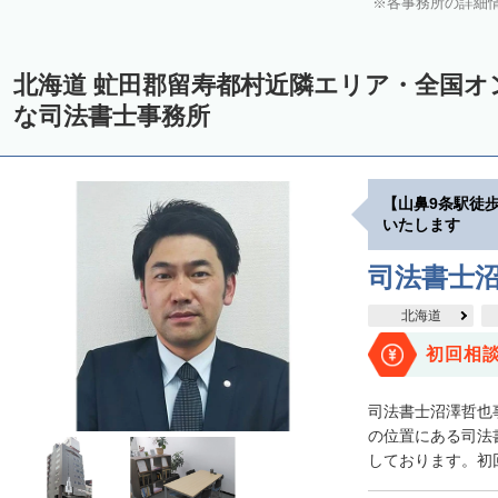
各事務所の詳細
中川郡美深町
中川郡音威子府村
中川郡中川町
中川郡幕別町
雨竜郡幌加内町
増毛郡増毛町
留萌郡小平町
苫前郡苫前町
北海道 虻田郡留寿都村近隣エリア・全国オ
天塩郡遠別町
天塩郡天塩町
天塩郡豊富町
天塩郡幌延町
宗
な司法書士事務所
枝幸郡中頓別町
枝幸郡枝幸町
礼文郡礼文町
利尻郡利尻町
網走郡津別町
網走郡大空町
斜里郡斜里町
斜里郡清里町
斜
【山鼻9条駅徒
常呂郡置戸町
常呂郡佐呂間町
紋別郡遠軽町
紋別郡湧別町
いたします
紋別郡西興部村
紋別郡雄武町
有珠郡壮瞥町
白老郡白老町
司法書士
浦河郡浦河町
様似郡様似町
幌泉郡えりも町
日高郡新ひだか町
北海道
河東郡上士幌町
河東郡鹿追町
河西郡芽室町
河西郡中札内村
初回相
広尾郡広尾町
足寄郡足寄町
足寄郡陸別町
十勝郡浦幌町
釧
司法書士沼澤哲也
川上郡標茶町
川上郡弟子屈町
阿寒郡鶴居村
白糠郡白糠町
の位置にある司法
しております。初回
標津郡標津町
目梨郡羅臼町