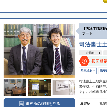
【西28丁目駅
ポート
司法書士
北海道
初回相
駐車場あり
職歴
司法書士土地家屋
書作成、生前贈与
ます。札幌市営地下
最寄駅
札幌
事務所の詳細を見る