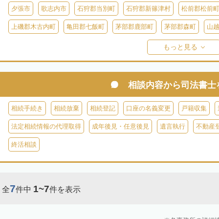
夕張市
歌志内市
石狩郡当別町
石狩郡新篠津村
松前郡松前
上磯郡木古内町
亀田郡七飯町
茅部郡鹿部町
茅部郡森町
山
檜山郡上ノ国町
檜山郡厚沢部町
爾志郡乙部町
奥尻郡奥尻町
もっと見る
島牧郡島牧村
寿都郡寿都町
寿都郡黒松内町
磯谷郡蘭越町
虻田郡留寿都村
虻田郡真狩村
虻田郡喜茂別町
虻田郡京極町
相談内容から
司法書士
岩内郡共和町
岩内郡岩内町
二海郡八雲町
古宇郡泊村
古宇
相続手続き
相続放棄
相続登記
口座の名義変更
戸籍収集
余市郡仁木町
余市郡余市町
余市郡赤井川村
空知郡南幌町
法定相続情報の代理取得
成年後見・任意後見
遺言執行
不動産
空知郡上富良野町
空知郡中富良野町
空知郡南富良野町
夕張郡
終活相談
樺戸郡月形町
樺戸郡浦臼町
樺戸郡新十津川町
雨竜郡妹背牛町
雨竜郡北竜町
雨竜郡沼田町
勇払郡占冠村
勇払郡厚真町
勇
7
1~7
全
件中
件を表示
上川郡東神楽町
上川郡鷹栖町
上川郡当麻町
上川郡比布町
上川郡美瑛町
上川郡和寒町
上川郡剣淵町
上川郡下川町
上