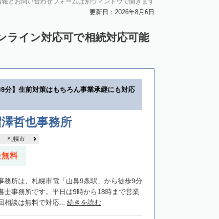
情報とお問い合わせフォームは別ウィンドウで開きます
中川郡池田町
中川郡豊頃町
更新日：2026年8月6日
苫前郡羽幌町
苫前郡初山別村
ンライン対応可で相続対応可能
谷郡猿払村
枝幸郡浜頓別町
利尻郡利尻富士町
網走郡美幌町
里郡小清水町
常呂郡訓子府町
歩9分】生前対策はもちろん事業承継にも対応
紋別郡滝上町
紋別郡興部町
沙流郡日高町
沙流郡平取町
新冠郡新冠町
沼澤哲也事務所
河東郡音更町
河東郡士幌町
札幌市
河西郡更別村
広尾郡大樹町
談無料
路郡釧路町
厚岸郡厚岸町
厚岸郡浜中町
事務所は、札幌市電「山鼻9条駅」から徒歩9分
野付郡別海町
標津郡中標津町
書士事務所です。平日は9時から18時まで営業
相談は無料で対応...
続きを読む