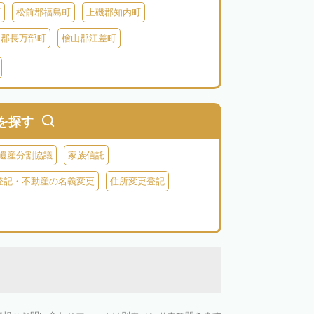
町
松前郡福島町
上磯郡知内町
越郡長万部町
檜山郡江差町
瀬棚郡今金町
久遠郡せたな町
虻田郡ニセコ町
虻田郡倶知安町
虻田郡豊浦町
虻田郡洞爺湖町
を探す
郡神恵内村
古平郡古平町
積丹郡積丹町
遺産分割協議
家族信託
空知郡奈井江町
空知郡上砂川町
登記・不動産の名義変更
住所変更登記
由仁町
夕張郡長沼町
夕張郡栗山町
雨竜郡秩父別町
雨竜郡雨竜町
払郡安平町
勇払郡むかわ町
上川郡愛別町
上川郡上川町
上川郡東川町
川郡新得町
上川郡清水町
中川郡本別町