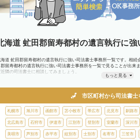
北海道 虻田郡留寿都村の遺言執行に強
北海道 虻田郡留寿都村の遺言執行に強い司法書士事務所一覧です。相続
田郡留寿都村の遺言執行に強い司法書士事務所を一覧で見ることが出来
度近隣の司法書士に相談してみましょう。
もっと見る
市区町村から
司法書士
札幌市
旭川市
函館市
苫小牧市
帯広市
北見市
釧路市
北広島市
石狩市
伊達市
江別市
登別市
室蘭市
深川市
美唄市
芦別市
赤平市
紋別市
士別市
名寄市
三笠市