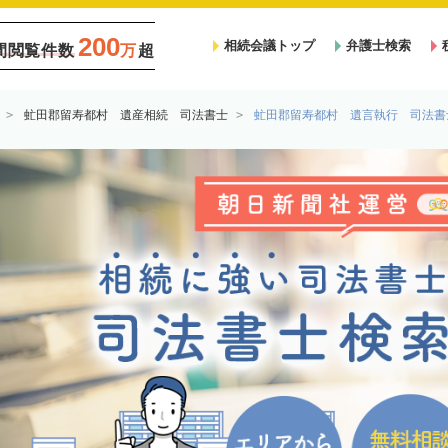
200
相続会議トップ
弁護士検索
間閲覧件数
万
超
虻田郡留寿都村 遺産相続 司法書士
虻田郡留寿都村 遺言執行 司法書