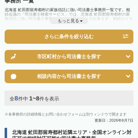
事務所 一覧
北海道 虻田郡留寿都村の家族信託に強い司法書士事務所一覧です。相
続会議の「司法書士検索サービス」では、北海道 虻田郡留寿都村の家
族信託に強い司法書士事務所を一覧で見ることが出来ます。相続のトラ
もっと見る
ブルやお悩みを抱えている方は一度近隣の司法書士に相談してみましょ
う。
さらに条件を絞り込む
市区町村から
司法書士を探す
相談内容から
司法書士を探す
8
1~8
全
件中
件を表示
各事務所の詳細情報とお問い合わせフォームは別ウィンドウで開きます
更新日：2026年8月7日
北海道 虻田郡留寿都村近隣エリア・全国オンライン対