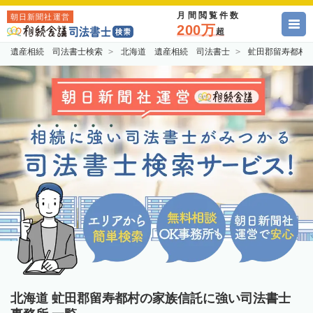
月間閲覧件数
朝日新聞社運営
200万
超
遺産相続 司法書士検索
北海道 遺産相続 司法書士
虻田郡留寿都村
北海道 虻田郡留寿都村の家族信託に強い司法書士