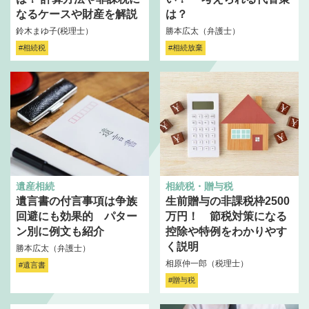
なるケースや財産を解説
は？
鈴木まゆ子(税理士）
勝本広太（弁護士）
#相続税
#相続放棄
遺産相続
相続税・贈与税
遺言書の付言事項は争族
生前贈与の非課税枠2500
回避にも効果的 パター
万円！ 節税対策になる
ン別に例文も紹介
控除や特例をわかりやす
く説明
勝本広太（弁護士）
相原仲一郎（税理士）
#遺言書
#贈与税