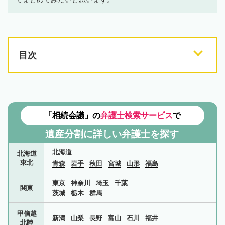
目次
「相続会議」の
弁護士検索サービス
で
遺産分割に詳しい弁護士を探す
北海道
北海道
東北
青森
岩手
秋田
宮城
山形
福島
東京
神奈川
埼玉
千葉
関東
茨城
栃木
群馬
甲信越
新潟
山梨
長野
富山
石川
福井
北陸