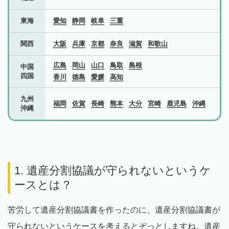
東海
愛知
静岡
岐阜
三重
関西
大阪
兵庫
京都
奈良
滋賀
和歌山
広島
岡山
山口
鳥取
島根
中国
四国
香川
徳島
愛媛
高知
九州
福岡
佐賀
長崎
熊本
大分
宮崎
鹿児島
沖縄
沖縄
1. 遺産分割協議が守られないというケ
ースとは？
苦労して遺産分割協議書を作ったのに、遺産分割協議書が
守られないというケースを考えるとぞっとしますね。遺産