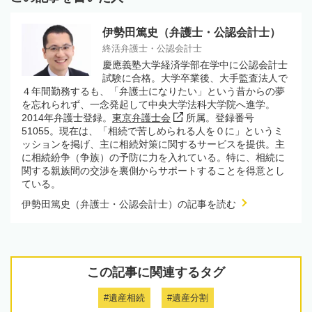
伊勢田篤史（弁護士・公認会計士）
終活弁護士・公認会計士
慶應義塾大学経済学部在学中に公認会計士
試験に合格。大学卒業後、大手監査法人で
４年間勤務するも、「弁護士になりたい」という昔からの夢
を忘れられず、一念発起して中央大学法科大学院へ進学。
2014年弁護士登録。
東京弁護士会
所属。登録番号
51055。現在は、「相続で苦しめられる人を０に」というミ
ッションを掲げ、主に相続対策に関するサービスを提供。主
に相続紛争（争族）の予防に力を入れている。特に、相続に
関する親族間の交渉を裏側からサポートすることを得意とし
ている。
伊勢田篤史（弁護士・公認会計士）の記事を読む
この記事に関連するタグ
#遺産相続
#遺産分割