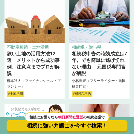
不動産相続・土地活用
相続税・贈与税
狭い土地の活用方法12
相続税申告の時効成立は7
選 メリットから成功事
年。でも簡単に逃げ切れ
例、注意点までプロが解
ない理由 元国税専門官
説
が解説
橋本秋人（ファイナンシャル・プ
小林義崇（フリーライター・元国
ランナー）
税専門官）
#土地活用
#相続税申告
相続にお困りなら
朝日新聞社運営
の相続会議で
相続に強い弁護士を
今すぐ検索！