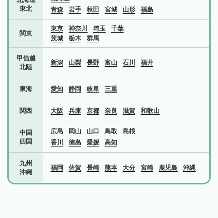
東北
青森
岩手
秋田
宮城
山形
福島
東京
神奈川
埼玉
千葉
関東
茨城
栃木
群馬
甲信越
新潟
山梨
長野
富山
石川
福井
北陸
東海
愛知
静岡
岐阜
三重
関西
大阪
兵庫
京都
奈良
滋賀
和歌山
広島
岡山
山口
鳥取
島根
中国
四国
香川
徳島
愛媛
高知
九州
福岡
佐賀
長崎
熊本
大分
宮崎
鹿児島
沖縄
沖縄