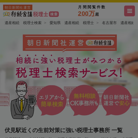
月間閲覧件数
朝日新聞社運営
200万
超
遺産相続 税理士検索
愛知県 遺産相続 税理士
名古屋市 遺産相続
伏見駅近くの生前対策に強い税理士事務所 一覧