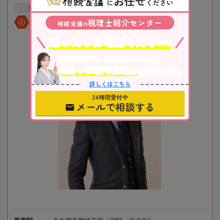
お任せ
に
ください
愛知県
名古屋市
栄駅
税理士紹介センター
初回相談無料
相続会議
の
迷ったらお電話ください!
不動産や株式等、相続資産に合わせて、
お近くの専門税理士
をご紹介します。
詳しくはこちら
24時間受付中
メールで相談する