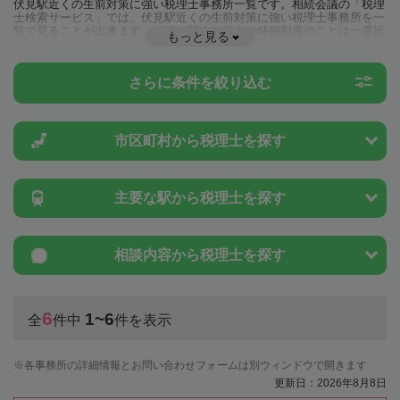
伏見駅近くの生前対策に強い税理士事務所一覧です。相続会議の「税理
士検索サービス」では、伏見駅近くの生前対策に強い税理士事務所を一
覧で見ることが出来ます。相続に関する税金や特例制度のことは一度近
もっと見る
隣の税理士に相談してみましょう。
さらに条件を絞り込む
市区町村から
税理士を探す
主要な駅から
税理士を探す
相談内容から
税理士を探す
6
1~6
全
件中
件を表示
各事務所の詳細情報とお問い合わせフォームは別ウィンドウで開きます
更新日：2026年8月8日