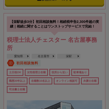
【栄駅徒歩3分】初回相談無料！相続税申告2,300件超の実
績｜相続に関することはワンストップサービスで完結！
税理士法人チェスター 名古屋事務
所
愛知県
名古屋市
栄駅
初回相談無料
土日祝OK
女性税理士在籍
役所から近い
駐車場あり
職歴20年以上
在籍数10名以上
オンライン相談可
弁護士在籍
司法書士在籍