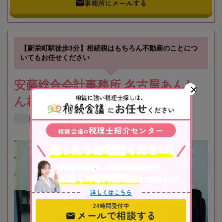
事務所にメールする
【新栄町駅徒歩3分】相続税はもちろん不動産のことにつ
いてもお任せください
安藤総合会計事務所 名古屋あんし
相続に強い税理士探しは、
ん相続センター
お任せ
に
ください
愛知県
名古屋市
新栄町駅
税理士紹介センター
相続会議
の
迷ったらお電話ください!
不動産や株式等、相続資産に合わせて、
お近くの専門税理士
をご紹介します。
詳しくはこちら
24時間受付中
メールで相談する