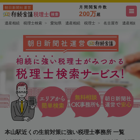
月間閲覧件数
朝日新聞社運営
200万
超
遺産相続 税理士検索
愛知県 遺産相続 税理士
名古屋市 遺産相続
本山駅近くの生前対策に強い税理士事務所 一覧