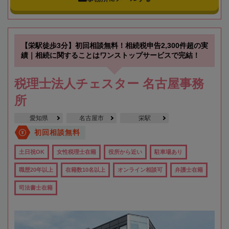
【栄駅徒歩3分】初回相談無料！相続税申告2,300件超の実
績｜相続に関することはワンストップサービスで完結！
税理士法人チェスター 名古屋事務
所
愛知県
名古屋市
栄駅
初回相談無料
土日祝OK
女性税理士在籍
役所から近い
駐車場あり
職歴20年以上
在籍数10名以上
オンライン相談可
弁護士在籍
司法書士在籍