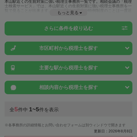
本山駅近くの生前対策に強い税理士事務所一覧です。相続会議の「税理
士検索サービス」では、本山駅近くの生前対策に強い税理士事務所を一
覧で見ることが出来ます。相続に関する税金や特例制度のことは一度近
もっと見る
隣の税理士に相談してみましょう。
さらに条件を絞り込む
市区町村から
税理士を探す
主要な駅から
税理士を探す
相談内容から
税理士を探す
5
1~5
全
件中
件を表示
各事務所の詳細情報とお問い合わせフォームは別ウィンドウで開きます
更新日：2026年8月8日