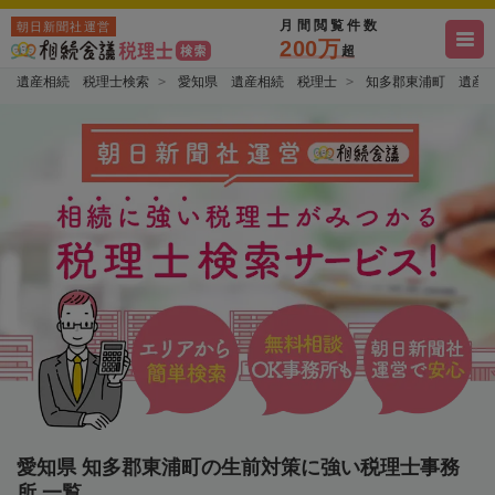
月間閲覧件数
朝日新聞社運営
200万
超
遺産相続 税理士検索
愛知県 遺産相続 税理士
知多郡東浦町 遺産
愛知県 知多郡東浦町の生前対策に強い税理士事務
所 一覧