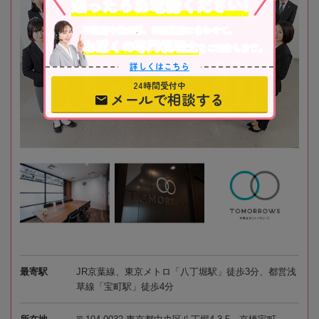
迷ったらお電話ください!
不動産や株式等、相続資産に合わせて、
お近くの専門税理士
をご紹介します。
詳しくはこちら
24時間受付中
メールで相談する
最寄駅
JR京葉線、東京メトロ「八丁堀駅」徒歩3分、都営浅
草線「宝町駅」徒歩4分