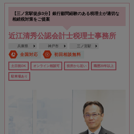
【三ノ宮駅徒歩3分】銀行顧問経験のある税理士が適切な
相続税対策をご提案
近江清秀公認会計士税理士事務所
兵庫県
神戸市
三ノ宮駅
全国対応
初回相談無料
土日祝OK
オンライン相談可
役所から近い
職歴20年以上
駐車場あり