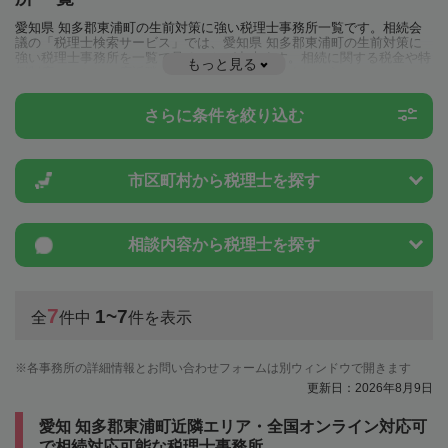
愛知県 知多郡東浦町の生前対策に強い税理士事務所一覧です。相続会
議の「税理士検索サービス」では、愛知県 知多郡東浦町の生前対策に
強い税理士事務所を一覧で見ることが出来ます。相続に関する税金や特
もっと見る
例制度のことは一度近隣の税理士に相談してみましょう。
さらに条件を絞り込む
市区町村から
税理士を探す
相談内容から
税理士を探す
7
1~7
全
件中
件を表示
各事務所の詳細情報とお問い合わせフォームは別ウィンドウで開きます
更新日：2026年8月9日
愛知 知多郡東浦町近隣エリア・全国オンライン対応可
で相続対応可能な税理士事務所