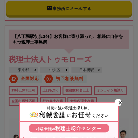
事務所にメールする
【八丁堀駅徒歩3分】お客様に寄り添った、相続に自信を
もつ税理士事務所
税理士法人トゥモローズ
東京都
中央区
日本橋駅
全国対応
初回相談無料
19時以降TEL可
土日祝OK
在籍数10名以上
オンライン相談可
全国出張対応可
行政書士在籍
女性税理士在籍
相続に強い税理士探しは、
お任せ
に
ください
税理士紹介センター
相続会議
の