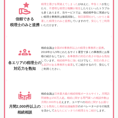
税理士選びを間違えてしまった
がゆえに、
申告ミス
が生じ
たり、
不透明な税理士報酬が発生
したりといったトラブル
も多くあります。当サービスでは、相続税申告に実績がな
い税理士事務所は徹底排除し、
朝日新聞社がしっかりと厳
信頼できる
選した税理士のみと提携
していますので、
安心してご利用
税理士のみと提携
いただけます。
相続会議は
全国450事務所以上の税理士事務所と提携
。
2019年から5年にわたるサイト運営で多くの事務所にお客
様の紹介をしており、
各事務所の対応の良さや強みを熟知
しています。
相続税申告に強い
だけでなく、
対応の良さに
各エリアの税理士の
も定評がある事務所を厳選
してご紹介するので、安心して
対応力を熟知
ご利用ください。
相続会議は
日本最大級の相続情報ポータルサイト
。
月間訪
問者数は150万人超
。
相続に関する専門家への相談件数は
月間2,000件を超
えます。ユーザーの
相続に関するお困り
月間2,000件以上の
ごとを熟知した相続会議編集部
のオペレーターがその知見
を活かして
あなたにピッタリの税理士をご紹介
します。
相続相談