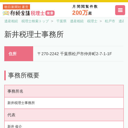
月間閲覧件数
朝日新聞社運営
200万
超
遺産相続 税理士検索トップ
千葉県 遺産相続 税理士
松戸市 遺産
新井税理士事務所
住所
〒270-2242 千葉県松戸市仲井町2-7-1-1F
事務所概要
事務所名
新井税理士事務所
代表
新井 俊介