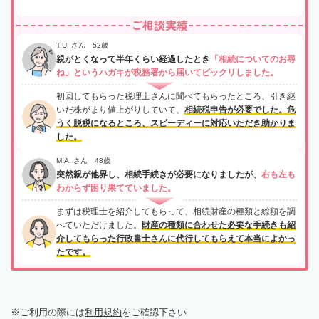
ご相談実績
T.U. さん 52歳
親がとくなって半年くらい経過したとき
「相続についてのお尋
ね」というハガキが税務署から届いてビックリしました。
初回してもらった税理士さんに聞べてもらったところ、引き継
いだ株がまり値上がりしていて、
相続税申告が必要でした。危
うく脱税になるところ、スピーディーに対応いただき助かりま
した。
M.A. さん 48歳
突然親が他界し、相続手続きが必要になりましたが、
右も左も
わからず困り果てていました。
まずは税理士を紹介してもらって、相続財産の種類と総額を調
べていただけました。
財産の種類に合わせた必要な手続きも紹
介してもらった行政書士さんに代行してもらえて本当によかっ
たです。
ご利用の際には
利用規約
をご確認下さい