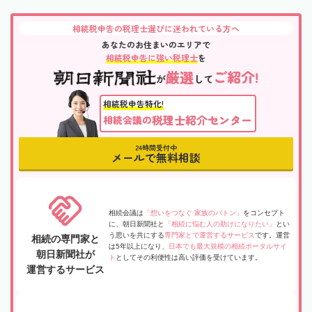
相続税申告の税理士選びに迷われている方へ
あなたのお住まいのエリアで
相続税申告に強い税理士
を
厳選
ご紹介!
が
して
相続税申告特化!
税理士紹介センター
相続会議の
24時間受付中
メールで無料相談
相続会議は
「想いをつなぐ 家族のバトン」
をコンセプト
に、朝日新聞社と
「相続に悩む人の助けになりたい」
とい
う思いを共にする
専門家とで運営するサービス
です。運営
相続の専門家と
は5年以上になり、
日本でも最大規模の相続ポータルサイ
朝日新聞社が
ト
としてその利便性は高い評価を受けています。
運営するサービス