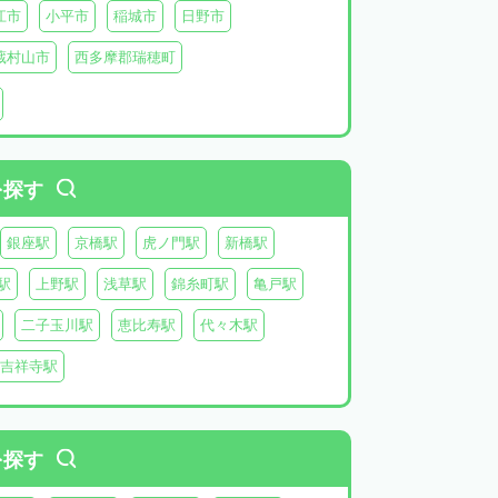
江市
小平市
稲城市
日野市
蔵村山市
西多摩郡瑞穂町
利島
新島
式根島
神津島
三宅島
を探す
銀座駅
京橋駅
虎ノ門駅
新橋駅
駅
上野駅
浅草駅
錦糸町駅
亀戸駅
二子玉川駅
恵比寿駅
代々木駅
吉祥寺駅
を探す