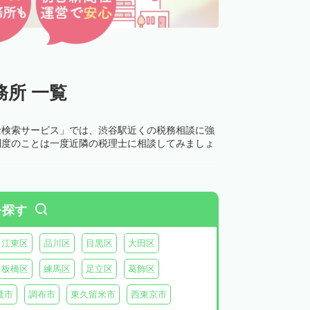
所 一覧
士検索サービス」では、渋谷駅近くの税務相談に強
制度のことは一度近隣の税理士に相談してみましょ
を探す
江東区
品川区
目黒区
大田区
板橋区
練馬区
足立区
葛飾区
鷹市
調布市
東久留米市
西東京市