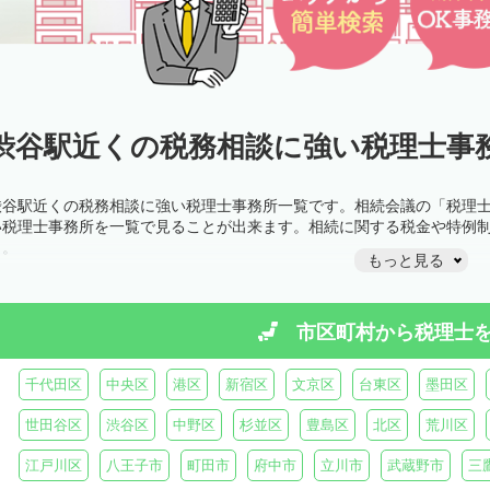
渋谷駅近くの税務相談に強い税理士事務
渋谷駅近くの税務相談に強い税理士事務所一覧です。相続会議の「税理
い税理士事務所を一覧で見ることが出来ます。相続に関する税金や特例
う。
もっと見る
市区町村から
税理士
千代田区
中央区
港区
新宿区
文京区
台東区
墨田区
世田谷区
渋谷区
中野区
杉並区
豊島区
北区
荒川区
江戸川区
八王子市
町田市
府中市
立川市
武蔵野市
三