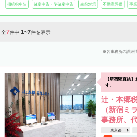
相続税申告
確定申告・準確定申告
生前対策
不動産評価
事
7
1~7
全
件中
件を表示
各事務所の詳細
【新宿駅直結】
す。
辻・本郷税
（新宿ミ
事務所、代
東京都