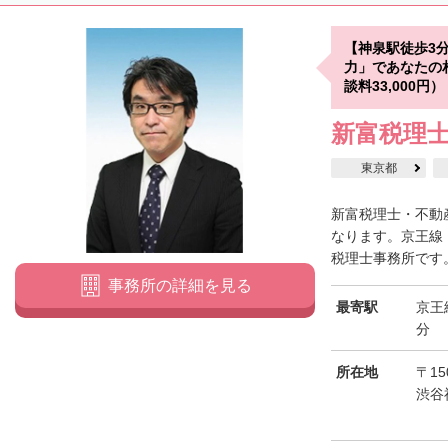
【神泉駅徒歩3
力」であなたの
談料33,000円）
新富税理
東京都
新富税理士・不動産
なります。京王線
税理士事務所です。
事務所の詳細を見る
最寄駅
京王
分
所在地
〒1
渋谷