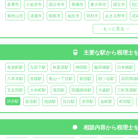
多摩市
小金井市
国分寺市
青梅市
東大和市
国立市
狛
東村山市
清瀬市
昭島市
福生市
羽村市
あきる野市
武
西多摩郡日の出町
西多摩郡奥多摩町
西多摩郡檜原村
伊豆大島
もっと見る
御蔵島
八丈島
青ヶ島
小笠原村
主要な駅から
税理士
有楽町駅
九段下駅
秋葉原駅
神田駅
飯田橋駅
日本橋駅
六本木駅
赤坂駅
青山一丁目駅
新宿駅
四ツ谷駅
高田馬場
五反田駅
大井町駅
蒲田駅
田園調布駅
大森駅
三軒茶屋駅
渋谷駅
荻窪駅
池袋駅
目白駅
赤羽駅
金町駅
町田駅
相談内容から
税理士