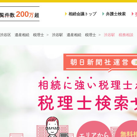
200
相続会議トップ
弁護士検索
覧件数
万
超
渋谷区 遺産相続 税理士
渋谷駅 遺産相続 税理士
渋谷駅 税務相談 