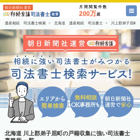
月間閲覧件数
朝日新聞社運営
200万
超
遺産相続 司法書士検索
北海道 遺産相続 司法書士
川上郡弟子屈町
北海道 川上郡弟子屈町の戸籍収集に強い司法書士