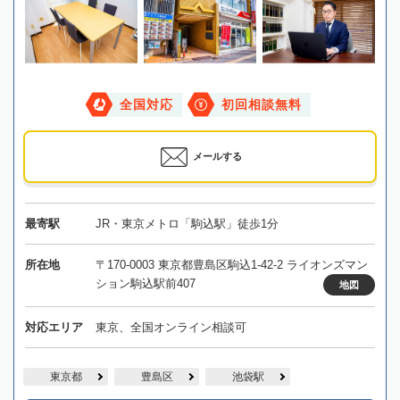
全国対応
初回相談無料
メールする
最寄駅
JR・東京メトロ「駒込駅」徒歩1分
所在地
〒170-0003 東京都豊島区駒込1-42-2 ライオンズマン
ション駒込駅前407
地図
対応エリア
東京、全国オンライン相談可
東京都
豊島区
池袋駅