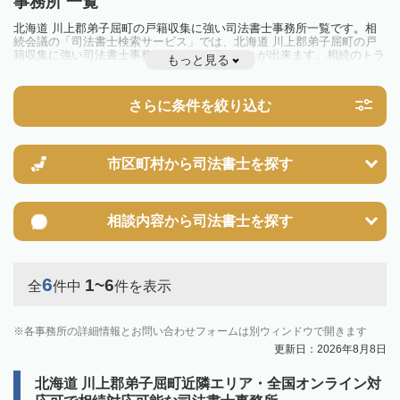
事務所 一覧
北海道 川上郡弟子屈町の戸籍収集に強い司法書士事務所一覧です。相
続会議の「司法書士検索サービス」では、北海道 川上郡弟子屈町の戸
籍収集に強い司法書士事務所を一覧で見ることが出来ます。相続のトラ
もっと見る
ブルやお悩みを抱えている方は一度近隣の司法書士に相談してみましょ
う。
さらに条件を絞り込む
市区町村から
司法書士を探す
相談内容から
司法書士を探す
6
1~6
全
件中
件を表示
各事務所の詳細情報とお問い合わせフォームは別ウィンドウで開きます
更新日：2026年8月8日
北海道 川上郡弟子屈町近隣エリア・全国オンライン対