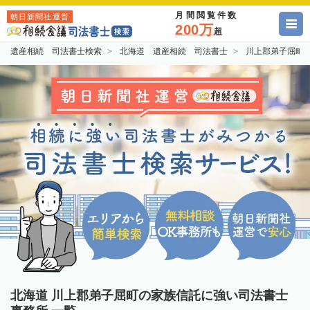
月間閲覧件数
朝日新聞社運営
200万
超
遺産相続 司法書士検索
北海道 遺産相続 司法書士
川上郡弟子屈町
北海道 川上郡弟子屈町の家族信託に強い司法書士