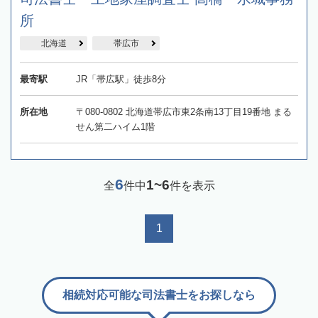
所
北海道
帯広市
最寄駅
JR「帯広駅」徒歩8分
所在地
〒080-0802 北海道帯広市東2条南13丁目19番地 まる
せん第二ハイム1階
6
1~6
全
件中
件を表示
1
相続対応可能な司法書士をお探しなら