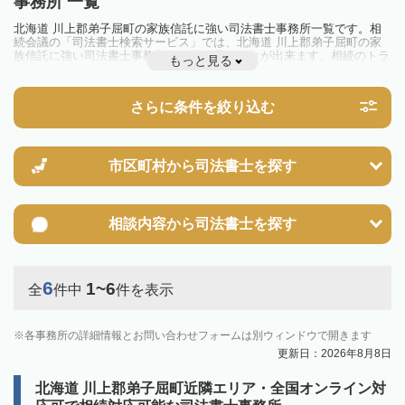
事務所 一覧
北海道 川上郡弟子屈町の家族信託に強い司法書士事務所一覧です。相
続会議の「司法書士検索サービス」では、北海道 川上郡弟子屈町の家
族信託に強い司法書士事務所を一覧で見ることが出来ます。相続のトラ
もっと見る
ブルやお悩みを抱えている方は一度近隣の司法書士に相談してみましょ
う。
さらに条件を絞り込む
市区町村から
司法書士を探す
相談内容から
司法書士を探す
6
1~6
全
件中
件を表示
各事務所の詳細情報とお問い合わせフォームは別ウィンドウで開きます
更新日：2026年8月8日
北海道 川上郡弟子屈町近隣エリア・全国オンライン対