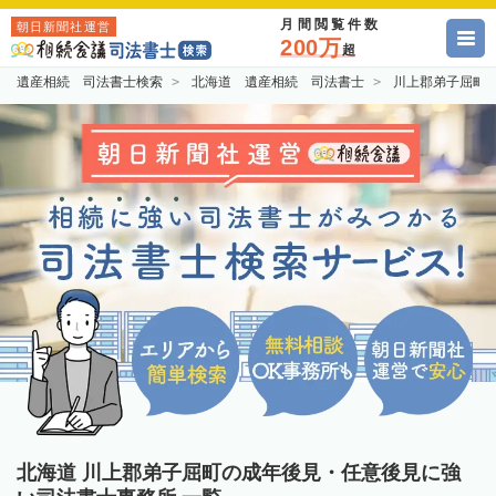
月間閲覧件数
朝日新聞社運営
200万
超
遺産相続 司法書士検索
北海道 遺産相続 司法書士
川上郡弟子屈町
北海道 川上郡弟子屈町の成年後見・任意後見に強