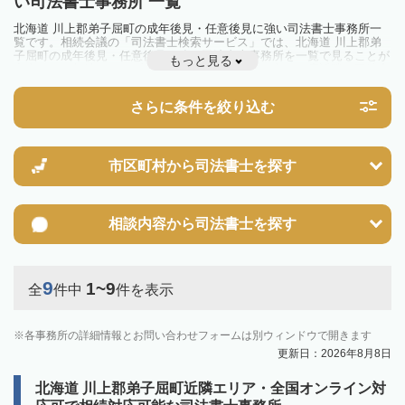
い司法書士事務所 一覧
北海道 川上郡弟子屈町の成年後見・任意後見に強い司法書士事務所一
覧です。相続会議の「司法書士検索サービス」では、北海道 川上郡弟
子屈町の成年後見・任意後見に強い司法書士事務所を一覧で見ることが
もっと見る
出来ます。相続のトラブルやお悩みを抱えている方は一度近隣の司法書
士に相談してみましょう。
さらに条件を絞り込む
市区町村から
司法書士を探す
相談内容から
司法書士を探す
9
1~9
全
件中
件を表示
各事務所の詳細情報とお問い合わせフォームは別ウィンドウで開きます
更新日：2026年8月8日
北海道 川上郡弟子屈町近隣エリア・全国オンライン対