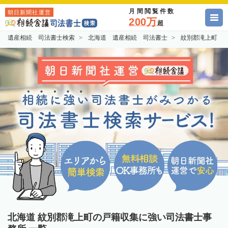
月間閲覧件数
朝日新聞社運営
200万
超
遺産相続 司法書士検索
北海道 遺産相続 司法書士
紋別郡滝上町 
北海道 紋別郡滝上町の戸籍収集に強い司法書士事