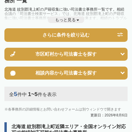
務所 一覧
北海道 紋別郡滝上町の戸籍収集に強い司法書士事務所一覧です。相続
会議の「司法書士検索サービス」では、北海道 紋別郡滝上町の戸籍収
集に強い司法書士事務所を一覧で見ることが出来ます。相続のトラブル
もっと見る
やお悩みを抱えている方は一度近隣の司法書士に相談してみましょう。
さらに条件を絞り込む
市区町村から
司法書士を探す
相談内容から
司法書士を探す
5
1~5
全
件中
件を表示
各事務所の詳細情報とお問い合わせフォームは別ウィンドウで開きます
更新日：2026年8月6日
北海道 紋別郡滝上町近隣エリア・全国オンライン対応