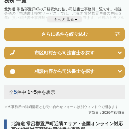
務所 一覧
北海道 常呂郡置戸町の戸籍収集に強い司法書士事務所一覧です。相続
会議の「司法書士検索サービス」では、北海道 常呂郡置戸町の戸籍収
集に強い司法書士事務所を一覧で見ることが出来ます。相続のトラブル
もっと見る
やお悩みを抱えている方は一度近隣の司法書士に相談してみましょう。
さらに条件を絞り込む
市区町村から
司法書士を探す
相談内容から
司法書士を探す
5
1~5
全
件中
件を表示
各事務所の詳細情報とお問い合わせフォームは別ウィンドウで開きます
更新日：2026年8月8日
北海道 常呂郡置戸町近隣エリア・全国オンライン対応