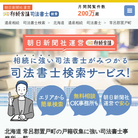
月間閲覧件数
朝日新聞社運営
200万
超
遺産相続 司法書士検索
北海道 遺産相続 司法書士
常呂郡置戸町 
北海道 常呂郡置戸町の戸籍収集に強い司法書士事