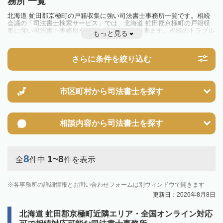
務所 一覧
北海道 虻田郡京極町の戸籍収集に強い司法書士事務所一覧です。相続
会議の「司法書士検索サービス」では、北海道 虻田郡京極町の戸籍収
集に強い司法書士事務所を一覧で見ることが出来ます。相続のトラブル
もっと見る
やお悩みを抱えている方は一度近隣の司法書士に相談してみましょう。
さらに条件を絞り込む
市区町村から
司法書士を探す
相談内容から
司法書士を探す
8
1~8
全
件中
件を表示
各事務所の詳細情報とお問い合わせフォームは別ウィンドウで開きます
更新日：2026年8月8日
北海道 虻田郡京極町近隣エリア・全国オンライン対応