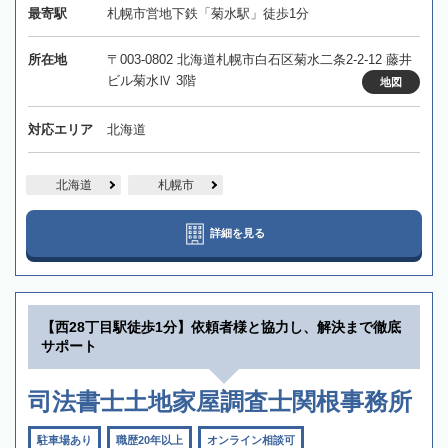
最寄駅
札幌市営地下鉄「菊水駅」徒歩1分
所在地
〒003-0802 北海道札幌市白石区菊水二条2-2-12 藤井
ビル菊水Ⅳ 3階
地図
対応エリア
北海道
北海道
札幌市
詳細を見る
【西28丁目駅徒歩1分】依頼者様と協力し、解決まで徹底
サポート
司法書士土地家屋調査士関根事務所
駐車場あり
職歴20年以上
オンライン相談可