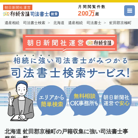
月間閲覧件数
朝日新聞社運営
200万
超
遺産相続 司法書士検索
北海道 遺産相続 司法書士
虻田郡京極町 
北海道 虻田郡京極町の戸籍収集に強い司法書士事