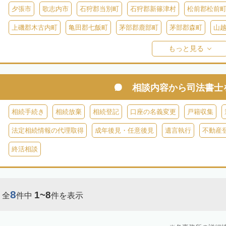
夕張市
歌志内市
石狩郡当別町
石狩郡新篠津村
松前郡松前
上磯郡木古内町
亀田郡七飯町
茅部郡鹿部町
茅部郡森町
山
檜山郡上ノ国町
檜山郡厚沢部町
爾志郡乙部町
奥尻郡奥尻町
もっと見る
島牧郡島牧村
寿都郡寿都町
寿都郡黒松内町
磯谷郡蘭越町
虻田郡真狩村
虻田郡留寿都村
虻田郡喜茂別町
虻田郡京極町
相談内容から
司法書士
古宇郡
岩内郡共和町
岩内郡岩内町
二海郡八雲町
古宇郡泊村
相続手続き
相続放棄
相続登記
口座の名義変更
戸籍収集
余市郡仁木町
余市郡余市町
余市郡赤井川村
空知郡南幌町
法定相続情報の代理取得
成年後見・任意後見
遺言執行
不動産
空知郡上富良野町
空知郡中富良野町
空知郡南富良野町
夕張郡
終活相談
樺戸郡月形町
樺戸郡浦臼町
樺戸郡新十津川町
雨竜郡妹背牛町
雨竜郡北竜町
雨竜郡沼田町
勇払郡占冠村
勇払郡厚真町
勇
8
1~8
全
件中
件を表示
上川郡東神楽町
上川郡鷹栖町
上川郡当麻町
上川郡比布町
上川郡美瑛町
上川郡和寒町
上川郡剣淵町
上川郡下川町
上