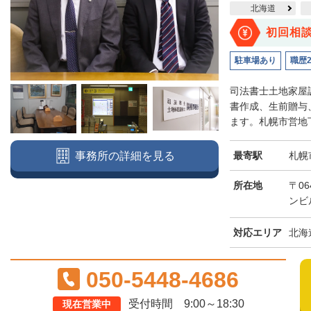
北海道
初回相
駐車場あり
職歴
司法書士土地家屋
書作成、生前贈与
ます。札幌市営地下
最寄駅
札幌
事務所の詳細を見る
所在地
〒06
ンビ
対応エリア
北海
050-5448-4686
受付時間 9:00～18:30
現在営業中