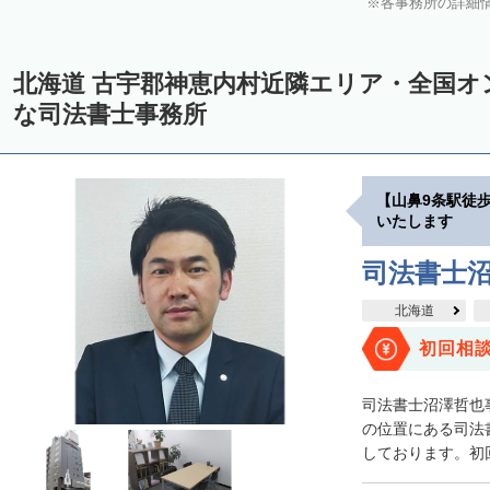
各事務所の詳細
中川郡美深町
中川郡音威子府村
中川郡中川町
中川郡幕別町
雨竜郡幌加内町
増毛郡増毛町
留萌郡小平町
苫前郡苫前町
北海道 古宇郡神恵内村近隣エリア・全国オ
天塩郡遠別町
天塩郡天塩町
天塩郡豊富町
天塩郡幌延町
宗
な司法書士事務所
枝幸郡中頓別町
枝幸郡枝幸町
礼文郡礼文町
利尻郡利尻町
網走郡津別町
網走郡大空町
斜里郡斜里町
斜里郡清里町
斜
【山鼻9条駅徒
常呂郡置戸町
常呂郡佐呂間町
紋別郡遠軽町
紋別郡湧別町
いたします
紋別郡西興部村
紋別郡雄武町
有珠郡壮瞥町
白老郡白老町
司法書士
浦河郡浦河町
様似郡様似町
幌泉郡えりも町
日高郡新ひだか町
北海道
河東郡上士幌町
河東郡鹿追町
河西郡芽室町
河西郡中札内村
初回相
広尾郡広尾町
足寄郡足寄町
足寄郡陸別町
十勝郡浦幌町
釧
司法書士沼澤哲也
川上郡標茶町
川上郡弟子屈町
阿寒郡鶴居村
白糠郡白糠町
の位置にある司法
しております。初回
標津郡標津町
目梨郡羅臼町