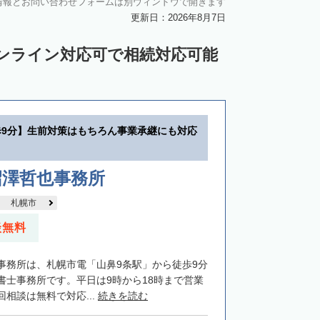
情報とお問い合わせフォームは別ウィンドウで開きます
中川郡池田町
中川郡豊頃町
更新日：2026年8月7日
苫前郡羽幌町
苫前郡初山別村
ンライン対応可で相続対応可能
谷郡猿払村
枝幸郡浜頓別町
利尻郡利尻富士町
網走郡美幌町
里郡小清水町
常呂郡訓子府町
歩9分】生前対策はもちろん事業承継にも対応
紋別郡滝上町
紋別郡興部町
沙流郡日高町
沙流郡平取町
新冠郡新冠町
沼澤哲也事務所
河東郡音更町
河東郡士幌町
札幌市
河西郡更別村
広尾郡大樹町
談無料
路郡釧路町
厚岸郡厚岸町
厚岸郡浜中町
事務所は、札幌市電「山鼻9条駅」から徒歩9分
野付郡別海町
標津郡中標津町
書士事務所です。平日は9時から18時まで営業
相談は無料で対応...
続きを読む