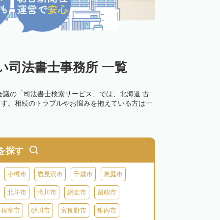
い司法書士事務所 一覧
会議の「司法書士検索サービス」では、北海道 古
ます。相続のトラブルやお悩みを抱えている方は一
を探す
小樽市
岩見沢市
千歳市
恵庭市
北斗市
滝川市
網走市
留萌市
根室市
砂川市
富良野市
稚内市