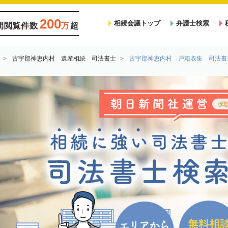
200
相続会議トップ
弁護士検索
間閲覧件数
万
超
古宇郡神恵内村 遺産相続 司法書士
古宇郡神恵内村 戸籍収集 司法書