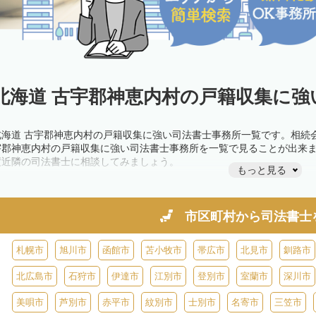
北海道 古宇郡神恵内村の戸籍収集に強
北海道 古宇郡神恵内村の戸籍収集に強い司法書士事務所一覧です。相続
宇郡神恵内村の戸籍収集に強い司法書士事務所を一覧で見ることが出来
度近隣の司法書士に相談してみましょう。
もっと見る
市区町村から
司法書士
札幌市
旭川市
函館市
苫小牧市
帯広市
北見市
釧路市
北広島市
石狩市
伊達市
江別市
登別市
室蘭市
深川市
美唄市
芦別市
赤平市
紋別市
士別市
名寄市
三笠市