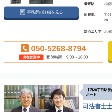
最寄駅
札幌
事務所の詳細を見る
所在地
〒06
20
対応エリア
北海
050-5268-8794
受付時間 9:00～18:00
現在営業中
【西28丁目駅
ポート
司法書士