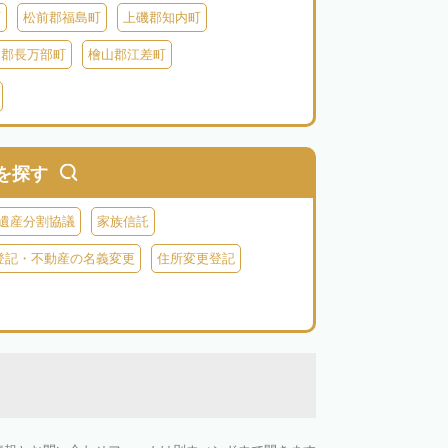
町
松前郡福島町
上磯郡知内町
越郡長万部町
檜山郡江差町
瀬棚郡今金町
久遠郡せたな町
虻田郡ニセコ町
虻田郡倶知安町
虻田郡豊浦町
虻田郡洞爺湖町
を探す
神恵内村
古平郡古平町
積丹郡積丹町
遺産分割協議
家族信託
空知郡奈井江町
空知郡上砂川町
登記・不動産の名義変更
住所変更登記
由仁町
夕張郡長沼町
夕張郡栗山町
雨竜郡秩父別町
雨竜郡雨竜町
払郡安平町
勇払郡むかわ町
上川郡愛別町
上川郡上川町
上川郡東川町
川郡新得町
上川郡清水町
中川郡本別町