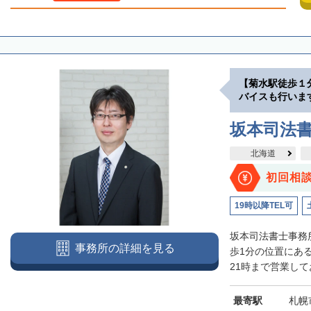
【菊水駅徒歩１
バイスも行いま
坂本司法
北海道
初回相
19時以降TEL可
坂本司法書士事務
事務所の詳細を見る
歩1分の位置にあ
21時まで営業して
最寄駅
札幌