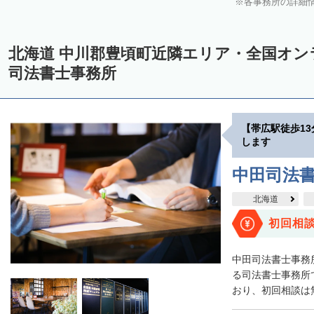
各事務所の詳細
中川郡美深町
中川郡音威子府村
中川郡中川町
中川郡幕別町
雨竜郡幌加内町
増毛郡増毛町
留萌郡小平町
苫前郡苫前町
北海道 中川郡豊頃町近隣エリア・全国オ
天塩郡遠別町
天塩郡天塩町
天塩郡豊富町
天塩郡幌延町
宗
司法書士事務所
枝幸郡中頓別町
枝幸郡枝幸町
礼文郡礼文町
利尻郡利尻町
網走郡津別町
網走郡大空町
斜里郡斜里町
斜里郡清里町
斜
【帯広駅徒歩1
常呂郡置戸町
常呂郡佐呂間町
紋別郡遠軽町
紋別郡湧別町
します
紋別郡西興部村
紋別郡雄武町
有珠郡壮瞥町
白老郡白老町
中田司法
浦河郡浦河町
様似郡様似町
幌泉郡えりも町
日高郡新ひだか町
北海道
河東郡上士幌町
河東郡鹿追町
河西郡芽室町
河西郡中札内村
初回相
広尾郡広尾町
足寄郡足寄町
足寄郡陸別町
十勝郡浦幌町
釧
中田司法書士事務
川上郡標茶町
川上郡弟子屈町
阿寒郡鶴居村
白糠郡白糠町
る司法書士事務所で
おり、初回相談は無
標津郡標津町
目梨郡羅臼町