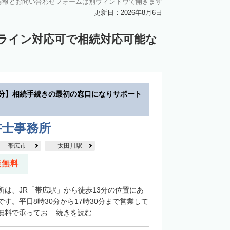
情報とお問い合わせフォームは別ウィンドウで開きます
中川郡豊頃町
中川郡池田町
更新日：2026年8月6日
苫前郡羽幌町
苫前郡初山別村
ンライン対応可で相続対応可能な
谷郡猿払村
枝幸郡浜頓別町
利尻郡利尻富士町
網走郡美幌町
里郡小清水町
常呂郡訓子府町
3分】相続手続きの最初の窓口になりサポート
紋別郡滝上町
紋別郡興部町
沙流郡日高町
沙流郡平取町
新冠郡新冠町
書士事務所
河東郡音更町
河東郡士幌町
帯広市
太田川駅
河西郡更別村
広尾郡大樹町
談無料
路郡釧路町
厚岸郡厚岸町
厚岸郡浜中町
所は、JR「帯広駅」から徒歩13分の位置にあ
野付郡別海町
標津郡中標津町
す。平日8時30分から17時30分まで営業して
料で承ってお...
続きを読む