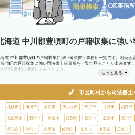
北海道 中川郡豊頃町の戸籍収集に強い
北海道 中川郡豊頃町の戸籍収集に強い司法書士事務所一覧です。相続会
郡豊頃町の戸籍収集に強い司法書士事務所を一覧で見ることが出来ます
隣の司法書士に相談してみましょう。
もっと見る
市区町村から
司法書士
札幌市
旭川市
函館市
苫小牧市
帯広市
北見市
釧路市
北広島市
石狩市
伊達市
江別市
登別市
室蘭市
深川市
美唄市
芦別市
赤平市
紋別市
士別市
名寄市
三笠市