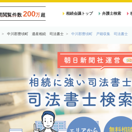
200
相続会議トップ
弁護士検索
間閲覧件数
万
超
中川郡豊頃町 遺産相続 司法書士
中川郡豊頃町 戸籍収集 司法書士