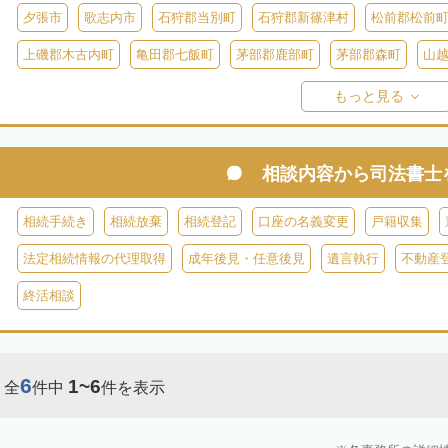
夕張市
歌志内市
石狩郡当別町
石狩郡新篠津村
松前郡松前
上磯郡木古内町
亀田郡七飯町
茅部郡鹿部町
茅部郡森町
山
檜山郡上ノ国町
檜山郡厚沢部町
爾志郡乙部町
奥尻郡奥尻町
もっと見る
島牧郡島牧村
寿都郡寿都町
寿都郡黒松内町
磯谷郡蘭越町
虻田郡真狩村
虻田郡留寿都村
虻田郡喜茂別町
虻田郡京極町
相談内容から
司法書士
岩内郡共和町
岩内郡岩内町
二海郡八雲町
古宇郡泊村
古宇
相続手続き
相続放棄
相続登記
口座の名義変更
戸籍収集
余市郡仁木町
余市郡余市町
余市郡赤井川村
空知郡南幌町
法定相続情報の代理取得
成年後見・任意後見
遺言執行
不動産
空知郡上富良野町
空知郡中富良野町
空知郡南富良野町
夕張郡
終活相談
樺戸郡月形町
樺戸郡浦臼町
樺戸郡新十津川町
雨竜郡妹背牛町
雨竜郡北竜町
雨竜郡沼田町
勇払郡占冠村
勇払郡厚真町
勇
6
1~6
全
件中
件を表示
上川郡東神楽町
上川郡鷹栖町
上川郡当麻町
上川郡比布町
上川郡美瑛町
上川郡和寒町
上川郡剣淵町
上川郡下川町
上