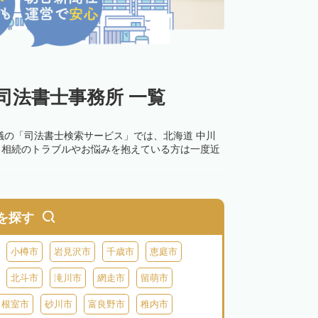
司法書士事務所 一覧
議の「司法書士検索サービス」では、北海道 中川
。相続のトラブルやお悩みを抱えている方は一度近
を探す
小樽市
岩見沢市
千歳市
恵庭市
北斗市
滝川市
網走市
留萌市
根室市
砂川市
富良野市
稚内市