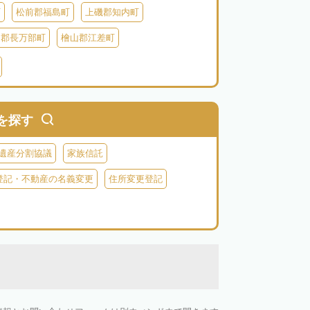
町
松前郡福島町
上磯郡知内町
越郡長万部町
檜山郡江差町
瀬棚郡今金町
久遠郡せたな町
虻田郡ニセコ町
虻田郡倶知安町
虻田郡豊浦町
虻田郡洞爺湖町
を探す
郡神恵内村
古平郡古平町
積丹郡積丹町
遺産分割協議
家族信託
空知郡奈井江町
空知郡上砂川町
登記・不動産の名義変更
住所変更登記
由仁町
夕張郡長沼町
夕張郡栗山町
雨竜郡秩父別町
雨竜郡雨竜町
払郡安平町
勇払郡むかわ町
上川郡愛別町
上川郡上川町
上川郡東川町
川郡新得町
上川郡清水町
中川郡本別町