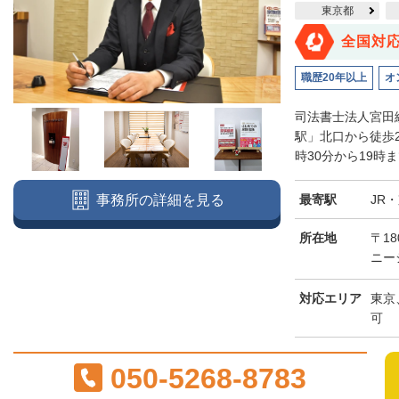
東京都
全国対
職歴20年以上
オ
司法書士法人宮田
駅」北口から徒歩
時30分から19時
最寄駅
JR
事務所の詳細を見る
所在地
〒18
ニー
対応エリア
東京
可
050-5268-8783