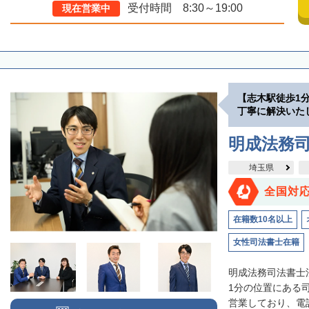
受付時間 8:30～19:00
現在営業中
【志木駅徒歩1
丁寧に解決いた
明成法務司
埼玉県
全国対
在籍数10名以上
女性司法書士在籍
明成法務司法書士
1分の位置にある
営業しており、電話