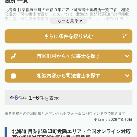
務所 一覧
北海道 目梨郡羅臼町の戸籍収集に強い司法書士事務所一覧です。相続
会議の「司法書士検索サービス」では、北海道 目梨郡羅臼町の戸籍収
集に強い司法書士事務所を一覧で見ることが出来ます。相続のトラブル
もっと見る
やお悩みを抱えている方は一度近隣の司法書士に相談してみましょう。
さらに条件を絞り込む
市区町村から
司法書士を探す
相談内容から
司法書士を探す
6
1~6
全
件中
件を表示
各事務所の詳細情報とお問い合わせフォームは別ウィンドウで開きます
更新日：2026年8月6日
北海道 目梨郡羅臼町近隣エリア・全国オンライン対応