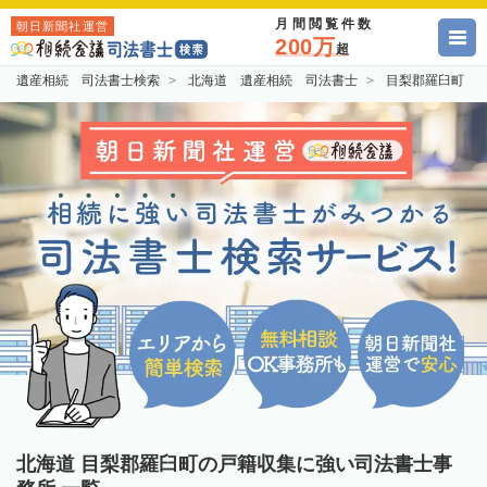
月間閲覧件数
朝日新聞社運営
200万
超
遺産相続 司法書士検索
北海道 遺産相続 司法書士
目梨郡羅臼町 
北海道 目梨郡羅臼町の戸籍収集に強い司法書士事