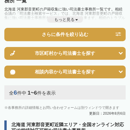
務所 一覧
北海道 河東郡音更町の戸籍収集に強い司法書士事務所一覧です。相続
会議の「司法書士検索サービス」では、北海道 河東郡音更町の戸籍収
集に強い司法書士事務所を一覧で見ることが出来ます。相続のトラブル
もっと見る
やお悩みを抱えている方は一度近隣の司法書士に相談してみましょう。
さらに条件を絞り込む
市区町村から
司法書士を探す
相談内容から
司法書士を探す
6
1~6
全
件中
件を表示
各事務所の詳細情報とお問い合わせフォームは別ウィンドウで開きます
更新日：2026年8月6日
北海道 河東郡音更町近隣エリア・全国オンライン対応