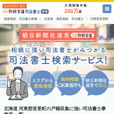
月間閲覧件数
朝日新聞社運営
200万
超
遺産相続 司法書士検索
北海道 遺産相続 司法書士
河東郡音更町 
北海道 河東郡音更町の戸籍収集に強い司法書士事